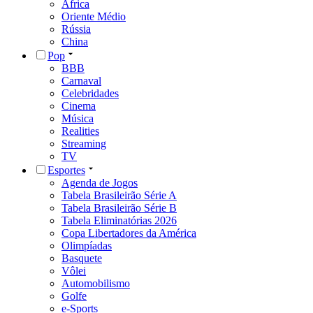
África
Oriente Médio
Rússia
China
Pop
BBB
Carnaval
Celebridades
Cinema
Música
Realities
Streaming
TV
Esportes
Agenda de Jogos
Tabela Brasileirão Série A
Tabela Brasileirão Série B
Tabela Eliminatórias 2026
Copa Libertadores da América
Olimpíadas
Basquete
Vôlei
Automobilismo
Golfe
e-Sports