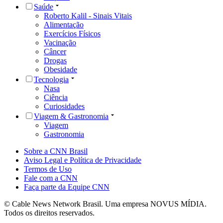
Saúde
Roberto Kalil - Sinais Vitais
Alimentação
Exercícios Físicos
Vacinação
Câncer
Drogas
Obesidade
Tecnologia
Nasa
Ciência
Curiosidades
Viagem & Gastronomia
Viagem
Gastronomia
Sobre a CNN Brasil
Aviso Legal e Política de Privacidade
Termos de Uso
Fale com a CNN
Faça parte da Equipe CNN
© Cable News Network Brasil. Uma empresa NOVUS MÍDIA.
Todos os direitos reservados.