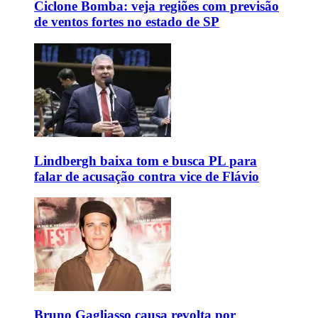
Ciclone Bomba: veja regiões com previsão
de ventos fortes no estado de SP
Lindbergh baixa tom e busca PL para
falar de acusação contra vice de Flávio
Bruno Gagliasso causa revolta por