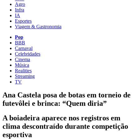
Agro
Infra
IA
Esportes
Viagem & Gastronomia
Pop
BBB
Carnaval
Celebridades
Cinema
Música
Realities
Streaming
TV
Ana Castela posa de botas em torneio de
futevôlei e brinca: “Quem diria”
A boiadeira aparece nos registros em
clima descontraído durante competição
esportiva