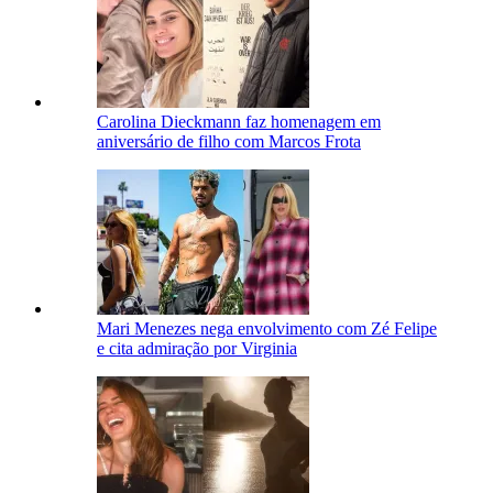
Carolina Dieckmann faz homenagem em
aniversário de filho com Marcos Frota
Mari Menezes nega envolvimento com Zé Felipe
e cita admiração por Virginia