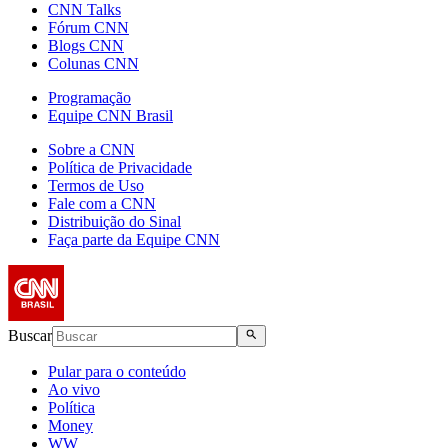
CNN Talks
Fórum CNN
Blogs CNN
Colunas CNN
Programação
Equipe CNN Brasil
Sobre a CNN
Política de Privacidade
Termos de Uso
Fale com a CNN
Distribuição do Sinal
Faça parte da Equipe CNN
Buscar
Pular para o conteúdo
Ao vivo
Política
Money
WW