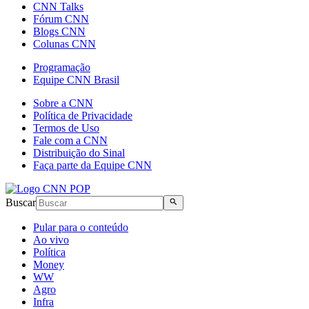
CNN Talks
Fórum CNN
Blogs CNN
Colunas CNN
Programação
Equipe CNN Brasil
Sobre a CNN
Política de Privacidade
Termos de Uso
Fale com a CNN
Distribuição do Sinal
Faça parte da Equipe CNN
Buscar
Pular para o conteúdo
Ao vivo
Política
Money
WW
Agro
Infra