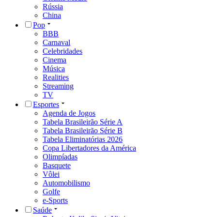
Rússia
China
Pop
BBB
Carnaval
Celebridades
Cinema
Música
Realities
Streaming
TV
Esportes
Agenda de Jogos
Tabela Brasileirão Série A
Tabela Brasileirão Série B
Tabela Eliminatórias 2026
Copa Libertadores da América
Olimpíadas
Basquete
Vôlei
Automobilismo
Golfe
e-Sports
Saúde