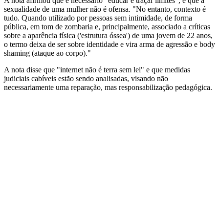
A nota afirmou que é necessário "educar e traçar limites", e que a
sexualidade de uma mulher não é ofensa. "No entanto, contexto é
tudo. Quando utilizado por pessoas sem intimidade, de forma
pública, em tom de zombaria e, principalmente, associado a críticas
sobre a aparência física ('estrutura óssea') de uma jovem de 22 anos,
o termo deixa de ser sobre identidade e vira arma de agressão e body
shaming (ataque ao corpo)."
A nota disse que "internet não é terra sem lei" e que medidas
judiciais cabíveis estão sendo analisadas, visando não
necessariamente uma reparação, mas responsabilização pedagógica.