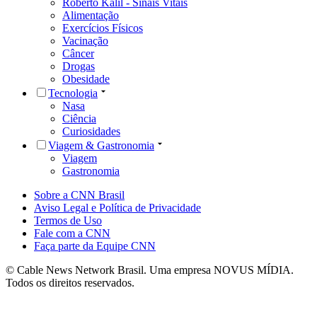
Roberto Kalil - Sinais Vitais
Alimentação
Exercícios Físicos
Vacinação
Câncer
Drogas
Obesidade
Tecnologia
Nasa
Ciência
Curiosidades
Viagem & Gastronomia
Viagem
Gastronomia
Sobre a CNN Brasil
Aviso Legal e Política de Privacidade
Termos de Uso
Fale com a CNN
Faça parte da Equipe CNN
© Cable News Network Brasil. Uma empresa NOVUS MÍDIA.
Todos os direitos reservados.