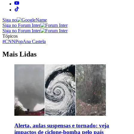
Siga no
Siga no Forum Inter
Siga no Forum Inter
Tópicos
#CNNPop
Ana Castela
Mais Lidas
Alerta, aulas suspensas e tornado: veja
impactos de ciclone-bomba pelo país