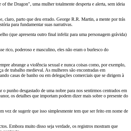
f the Dragon", uma mulher totalmente desperta e alerta, sem ideia
e, claro, parto que deu errado. George R.R. Martin, a mente por trás
tória para fundamentar suas narrativas.
lho (que apresenta outro final infeliz para uma personagem grávida)
se rico, poderoso e masculino, eles não eram o burlesco do
sempre abrange a violência sexual e nunca coisas como, por exemplo,
ça de trabalho medieval. As mulheres são encontradas em
strando casas de banho ou em delegações comerciais que se dirigem à
rar o punho desgastado de uma nobre para nos sentirmos centrados em
anor, os detalhes que importam podem dizer mais sobre o presente do
, em vez de sugerir que isso simplesmente tem que ser feito em nome de
ectos. Embora muito disso seja verdade, os registros mostram que