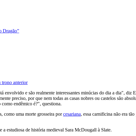
do Dragão”
 trono anterior
tá envolvido e são realmente interessantes minúcias do dia a dia", diz
ente preciso, por que nem todas as casas nobres ou castelos são absol
ro como endêmico é?", questiona.
ros, como uma morte grosseira por
cesariana
, essa carnificina não era tã
se a estudiosa de história medieval Sara McDougall à Slate.