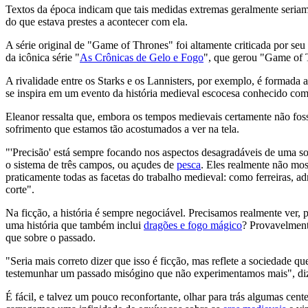
Textos da época indicam que tais medidas extremas geralmente seria
do que estava prestes a acontecer com ela.
A série original de "Game of Thrones" foi altamente criticada por seu
da icônica série "
As Crônicas de Gelo e Fogo
", que gerou "Game of T
A rivalidade entre os Starks e os Lannisters, por exemplo, é formad
se inspira em um evento da história medieval escocesa conhecido co
Eleanor ressalta que, embora os tempos medievais certamente não fos
sofrimento que estamos tão acostumados a ver na tela.
"'Precisão' está sempre focando nos aspectos desagradáveis ​​de uma 
o sistema de três campos, ou açudes de
pesca
. Eles realmente não mo
praticamente todas as facetas do trabalho medieval: como ferreiras, a
corte".
Na ficção, a história é sempre negociável. Precisamos realmente ver
uma história que também inclui
dragões e fogo mágico
? Provavelment
que sobre o passado.
"Seria mais correto dizer que isso é ficção, mas reflete a sociedade qu
testemunhar um passado misógino que não experimentamos mais", diz
É fácil, e talvez um pouco reconfortante, olhar para trás algumas cen