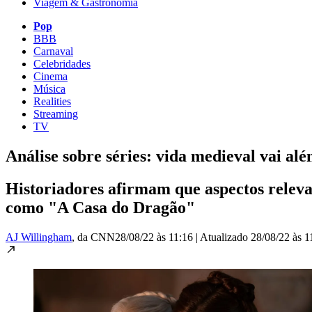
Viagem & Gastronomia
Pop
BBB
Carnaval
Celebridades
Cinema
Música
Realities
Streaming
TV
Análise sobre séries: vida medieval vai alé
Historiadores afirmam que aspectos releva
como "A Casa do Dragão"
AJ Willingham
, da CNN
28/08/22 às 11:16
|
Atualizado
28/08/22 às 1