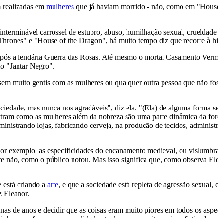
m realizadas em
mulheres
que já haviam morrido - não, como em "House o
 interminável carrossel de estupro, abuso, humilhação sexual, crueldade 
hrones" e "House of the Dragon", há muito tempo diz que recorre à his
a após a lendária Guerra das Rosas. Até mesmo o mortal Casamento Verme
mo "Jantar Negro".
sem muito gentis com as mulheres ou qualquer outra pessoa que não fos
sociedade, mas nunca nos agradáveis", diz ela. "(Ela) de alguma forma 
stram como as mulheres além da nobreza são uma parte dinâmica da for
dministrando lojas, fabricando cerveja, na produção de tecidos, admini
, por exemplo, as especificidades do encanamento medieval, ou vislumb
e não, como o público notou. Mas isso significa que, como observa Ele
e está criando a
arte
, e que a sociedade está repleta de agressão sexual
 Eleanor.
tenas de anos e decidir que as coisas eram muito piores em todos os asp