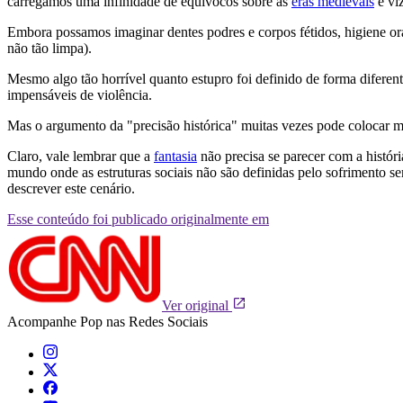
carregamos uma infinidade de equívocos sobre as
eras medievais
e viz
Embora possamos imaginar dentes podres e corpos fétidos, higiene ora
não tão limpa).
Mesmo algo tão horrível quanto estupro foi definido de forma diferen
impensáveis ​​de violência.
Mas o argumento da "precisão histórica" ​​muitas vezes pode colocar m
Claro, vale lembrar que a
fantasia
não precisa se parecer com a histór
mundo onde as estruturas sociais não são definidas pelo sofrimento se
descrever este cenário.
Esse conteúdo foi publicado originalmente em
Ver original
Acompanhe
Pop
nas Redes Sociais