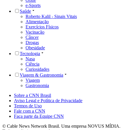
Golfe
e-Sports
Saúde
Roberto Kalil - Sinais Vitais
Alimentação
Exercícios Físicos
Vacinação
Câncer
Drogas
Obesidade
Tecnologia
Nasa
Ciência
Curiosidades
Viagem & Gastronomia
Viagem
Gastronomia
Sobre a CNN Brasil
Aviso Legal e Política de Privacidade
Termos de Uso
Fale com a CNN
Faça parte da Equipe CNN
© Cable News Network Brasil. Uma empresa NOVUS MÍDIA.