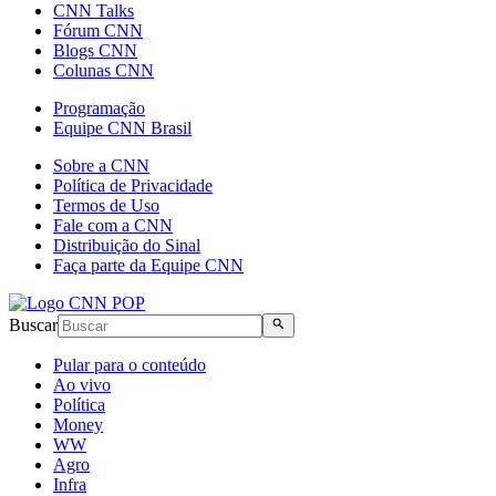
CNN Talks
Fórum CNN
Blogs CNN
Colunas CNN
Programação
Equipe CNN Brasil
Sobre a CNN
Política de Privacidade
Termos de Uso
Fale com a CNN
Distribuição do Sinal
Faça parte da Equipe CNN
Buscar
Pular para o conteúdo
Ao vivo
Política
Money
WW
Agro
Infra