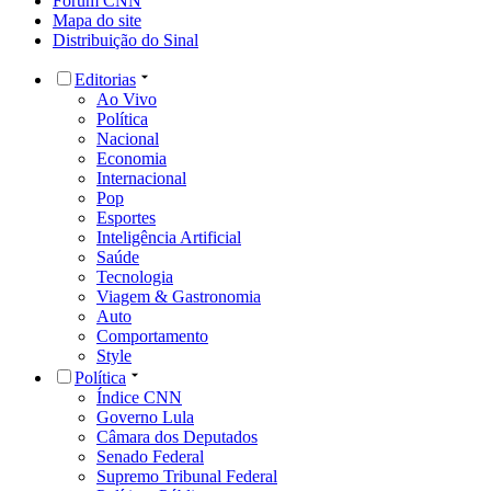
Fórum CNN
Mapa do site
Distribuição do Sinal
Editorias
Ao Vivo
Política
Nacional
Economia
Internacional
Pop
Esportes
Inteligência Artificial
Saúde
Tecnologia
Viagem & Gastronomia
Auto
Comportamento
Style
Política
Índice CNN
Governo Lula
Câmara dos Deputados
Senado Federal
Supremo Tribunal Federal