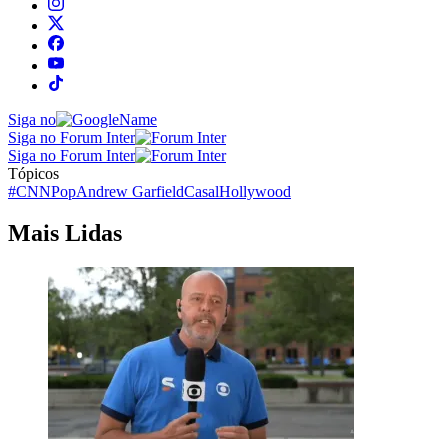
Siga no
Siga no Forum Inter
Siga no Forum Inter
Tópicos
#CNNPop
Andrew Garfield
Casal
Hollywood
Mais Lidas