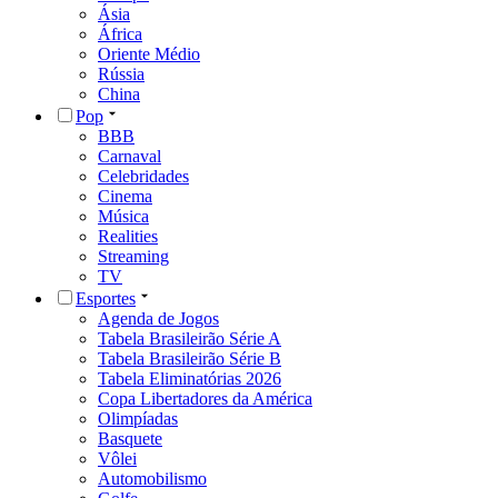
Ásia
África
Oriente Médio
Rússia
China
Pop
BBB
Carnaval
Celebridades
Cinema
Música
Realities
Streaming
TV
Esportes
Agenda de Jogos
Tabela Brasileirão Série A
Tabela Brasileirão Série B
Tabela Eliminatórias 2026
Copa Libertadores da América
Olimpíadas
Basquete
Vôlei
Automobilismo