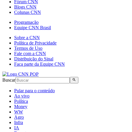
Fórum CNN
Blogs CNN
Colunas CNN
Programação
Equipe CNN Brasil
Sobre a CNN
Política de Privacidade
Termos de Uso
Fale com a CNN
Distribuição do Sinal
Faça parte da Equipe CNN
Buscar
Pular para o conteúdo
Ao vivo
Política
Money
WW
Agro
Infra
IA