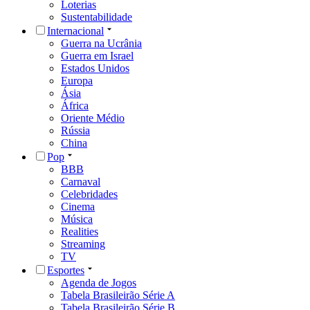
Loterias
Sustentabilidade
Internacional
Guerra na Ucrânia
Guerra em Israel
Estados Unidos
Europa
Ásia
África
Oriente Médio
Rússia
China
Pop
BBB
Carnaval
Celebridades
Cinema
Música
Realities
Streaming
TV
Esportes
Agenda de Jogos
Tabela Brasileirão Série A
Tabela Brasileirão Série B