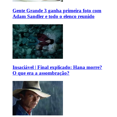
Gente Grande 3 ganha primeira foto com
Adam Sandler e todo o elenco reunido
Insaciável | Final explicado: Hana morre?
O que era a assombração?