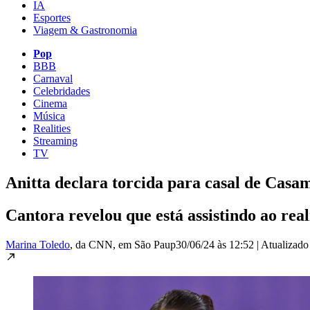
IA
Esportes
Viagem & Gastronomia
Pop
BBB
Carnaval
Celebridades
Cinema
Música
Realities
Streaming
TV
Anitta declara torcida para casal de Casa
Cantora revelou que está assistindo ao real
Marina Toledo
, da CNN
, em São Paup
30/06/24 às 12:52
|
Atualizad