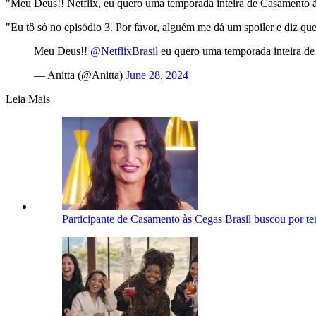
"Meu Deus!! Netflix, eu quero uma temporada inteira de Casamento à
"Eu tô só no episódio 3. Por favor, alguém me dá um spoiler e diz que
Meu Deus!!
@NetflixBrasil
eu quero uma temporada inteir
— Anitta (@Anitta)
June 28, 2024
Leia Mais
Participante de Casamento às Cegas Brasil buscou por t