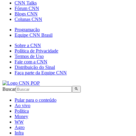
CNN Talks
Fórum CNN
Blogs CNN
Colunas CNN
Programação
Equipe CNN Brasil
Sobre a CNN
Política de Privacidade
Termos de Uso
Fale com a CNN
Distribuição do Sinal
Faça parte da Equipe CNN
Buscar
Pular para o conteúdo
Ao vivo
Política
Money
WW
Agro
Infra