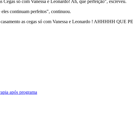
s Cegas só com Vanessa e Leonardo! Ah, que perfeição", escreveu.
 eles continuam perfeitos", continuou.
a de casamento as cegas só com Vanessa e Leonardo ! AHHHHH 
erapia após programa