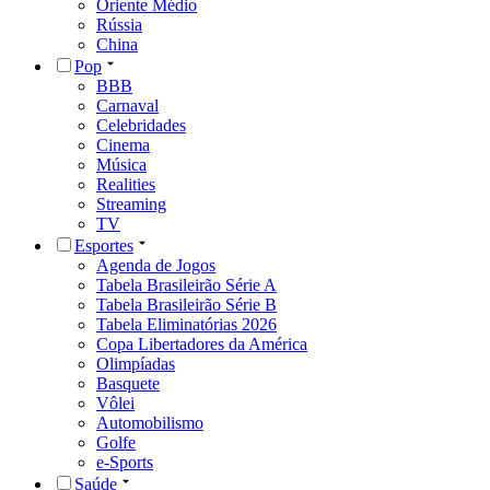
Oriente Médio
Rússia
China
Pop
BBB
Carnaval
Celebridades
Cinema
Música
Realities
Streaming
TV
Esportes
Agenda de Jogos
Tabela Brasileirão Série A
Tabela Brasileirão Série B
Tabela Eliminatórias 2026
Copa Libertadores da América
Olimpíadas
Basquete
Vôlei
Automobilismo
Golfe
e-Sports
Saúde