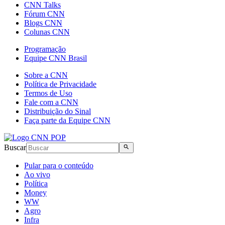
CNN Talks
Fórum CNN
Blogs CNN
Colunas CNN
Programação
Equipe CNN Brasil
Sobre a CNN
Política de Privacidade
Termos de Uso
Fale com a CNN
Distribuição do Sinal
Faça parte da Equipe CNN
Buscar
Pular para o conteúdo
Ao vivo
Política
Money
WW
Agro
Infra