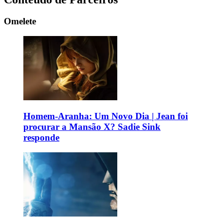
Omelete
Homem-Aranha: Um Novo Dia | Jean foi
procurar a Mansão X? Sadie Sink
responde