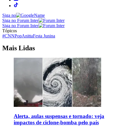
Siga no
Siga no Forum Inter
Siga no Forum Inter
Tópicos
#CNNPop
Anitta
Festa Junina
Mais Lidas
Alerta, aulas suspensas e tornado: veja
impactos de ciclone-bomba pelo país