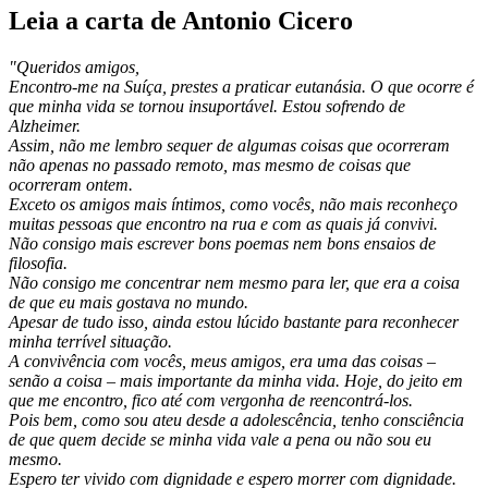
Leia a carta de Antonio Cicero
"Queridos amigos,
Encontro-me na Suíça, prestes a praticar eutanásia. O que ocorre é
que minha vida se tornou insuportável. Estou sofrendo de
Alzheimer.
Assim, não me lembro sequer de algumas coisas que ocorreram
não apenas no passado remoto, mas mesmo de coisas que
ocorreram ontem.
Exceto os amigos mais íntimos, como vocês, não mais reconheço
muitas pessoas que encontro na rua e com as quais já convivi.
Não consigo mais escrever bons poemas nem bons ensaios de
filosofia.
Não consigo me concentrar nem mesmo para ler, que era a coisa
de que eu mais gostava no mundo.
Apesar de tudo isso, ainda estou lúcido bastante para reconhecer
minha terrível situação.
A convivência com vocês, meus amigos, era uma das coisas –
senão a coisa – mais importante da minha vida. Hoje, do jeito em
que me encontro, fico até com vergonha de reencontrá-los.
Pois bem, como sou ateu desde a adolescência, tenho consciência
de que quem decide se minha vida vale a pena ou não sou eu
mesmo.
Espero ter vivido com dignidade e espero morrer com dignidade.