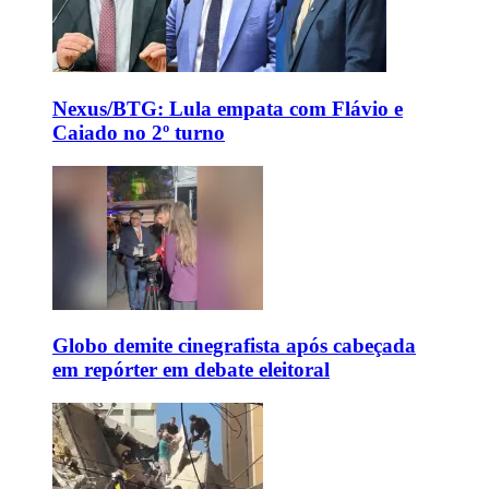
Nexus/BTG: Lula empata com Flávio e
Caiado no 2º turno
Globo demite cinegrafista após cabeçada
em repórter em debate eleitoral