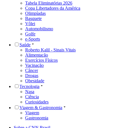
Tabela Eliminatórias 2026
Copa Libertadores da América
Olimpíadas
Basquete
Vôlei
Automobilismo
Golfe
e-Sports
Saúde
Roberto Kalil - Sinais Vitais
Alimentação
Exercícios Físicos
Vacinação
Câncer
Drogas
Obesidade
Tecnologia
Nasa
Ciência
Curiosidades
Viagem & Gastronomia
Viagem
Gastronomia
Sobre a CNN Brasil