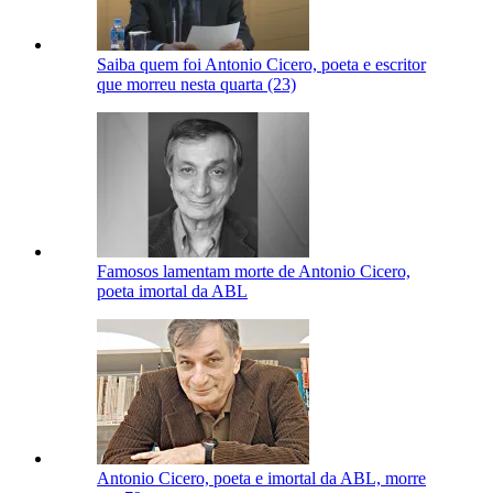
Saiba quem foi Antonio Cicero, poeta e escritor
que morreu nesta quarta (23)
Famosos lamentam morte de Antonio Cicero,
poeta imortal da ABL
Antonio Cicero, poeta e imortal da ABL, morre