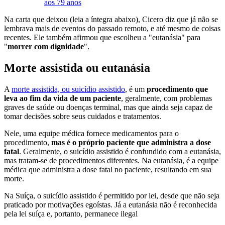
aos 79 anos
Na carta que deixou (leia a íntegra abaixo), Cicero diz que já não se
lembrava mais de eventos do passado remoto, e até mesmo de coisas
recentes. Ele também afirmou que escolheu a "eutanásia" para
"
morrer com dignidade
".
Morte assistida ou eutanásia
A
morte assistida, ou suicídio assistido
, é um
procedimento que
leva ao fim da vida de um paciente
, geralmente, com problemas
graves de saúde ou doenças terminal, mas que ainda seja capaz de
tomar decisões sobre seus cuidados e tratamentos.
Nele, uma equipe médica fornece medicamentos para o
procedimento,
mas é o próprio paciente que administra a dose
fatal
. Geralmente, o suicídio assistido é confundido com a eutanásia,
mas tratam-se de procedimentos diferentes. Na eutanásia, é a equipe
médica que administra a dose fatal no paciente, resultando em sua
morte.
Na Suíça, o suicídio assistido é permitido por lei, desde que não seja
praticado por motivações egoístas. Já a eutanásia não é reconhecida
pela lei suíça e, portanto, permanece ilegal