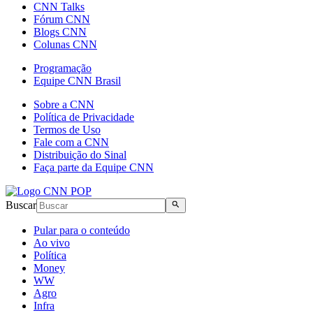
CNN Talks
Fórum CNN
Blogs CNN
Colunas CNN
Programação
Equipe CNN Brasil
Sobre a CNN
Política de Privacidade
Termos de Uso
Fale com a CNN
Distribuição do Sinal
Faça parte da Equipe CNN
Buscar
Pular para o conteúdo
Ao vivo
Política
Money
WW
Agro
Infra