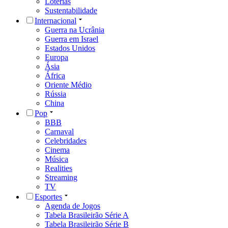
Loterias
Sustentabilidade
Internacional
Guerra na Ucrânia
Guerra em Israel
Estados Unidos
Europa
Ásia
África
Oriente Médio
Rússia
China
Pop
BBB
Carnaval
Celebridades
Cinema
Música
Realities
Streaming
TV
Esportes
Agenda de Jogos
Tabela Brasileirão Série A
Tabela Brasileirão Série B