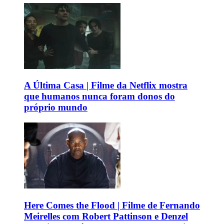
A Última Casa | Filme da Netflix mostra
que humanos nunca foram donos do
próprio mundo
Here Comes the Flood | Filme de Fernando
Meirelles com Robert Pattinson e Denzel