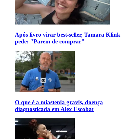
Após livro virar best-seller, Tamara Klink
pede: "Parem de comprar"
O que é a miastenia gravis, doença
diagnosticada em Alex Escobar