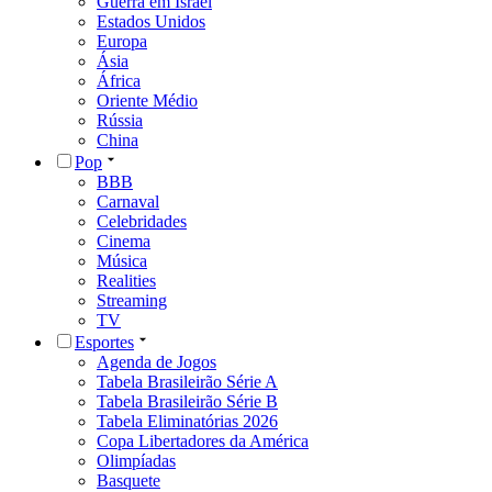
Guerra em Israel
Estados Unidos
Europa
Ásia
África
Oriente Médio
Rússia
China
Pop
BBB
Carnaval
Celebridades
Cinema
Música
Realities
Streaming
TV
Esportes
Agenda de Jogos
Tabela Brasileirão Série A
Tabela Brasileirão Série B
Tabela Eliminatórias 2026
Copa Libertadores da América
Olimpíadas
Basquete