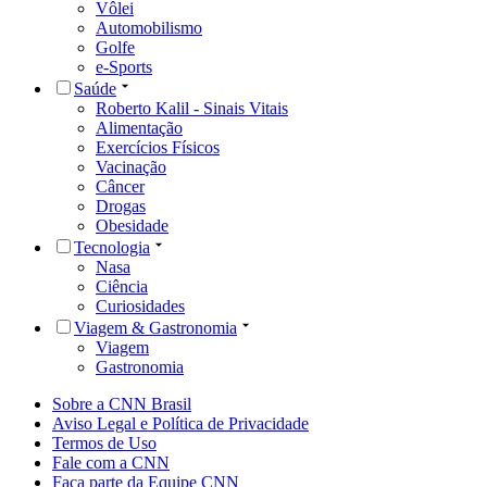
Vôlei
Automobilismo
Golfe
e-Sports
Saúde
Roberto Kalil - Sinais Vitais
Alimentação
Exercícios Físicos
Vacinação
Câncer
Drogas
Obesidade
Tecnologia
Nasa
Ciência
Curiosidades
Viagem & Gastronomia
Viagem
Gastronomia
Sobre a CNN Brasil
Aviso Legal e Política de Privacidade
Termos de Uso
Fale com a CNN
Faça parte da Equipe CNN