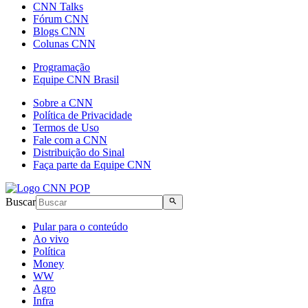
CNN Talks
Fórum CNN
Blogs CNN
Colunas CNN
Programação
Equipe CNN Brasil
Sobre a CNN
Política de Privacidade
Termos de Uso
Fale com a CNN
Distribuição do Sinal
Faça parte da Equipe CNN
Buscar
Pular para o conteúdo
Ao vivo
Política
Money
WW
Agro
Infra