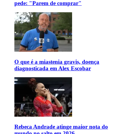
pede: "Parem de comprar"
O que é a miastenia gravis, doença
diagnosticada em Alex Escobar
Rebeca Andrade atinge maior nota do
mundo no salto em 2026