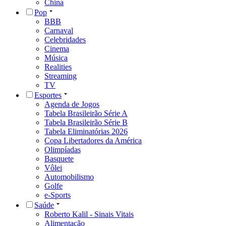
China
Pop
BBB
Carnaval
Celebridades
Cinema
Música
Realities
Streaming
TV
Esportes
Agenda de Jogos
Tabela Brasileirão Série A
Tabela Brasileirão Série B
Tabela Eliminatórias 2026
Copa Libertadores da América
Olimpíadas
Basquete
Vôlei
Automobilismo
Golfe
e-Sports
Saúde
Roberto Kalil - Sinais Vitais
Alimentação