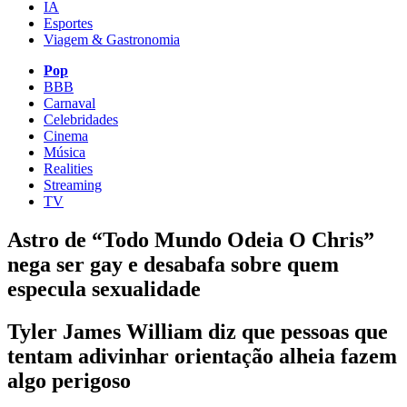
IA
Esportes
Viagem & Gastronomia
Pop
BBB
Carnaval
Celebridades
Cinema
Música
Realities
Streaming
TV
Astro de “Todo Mundo Odeia O Chris”
nega ser gay e desabafa sobre quem
especula sexualidade
Tyler James William diz que pessoas que
tentam adivinhar orientação alheia fazem
algo perigoso