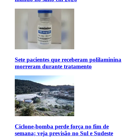
Sete pacientes que receberam polilaminina
morreram durante tratamento
Ciclone-bomba perde força no fim de
semana; veja previsão no Sul e Sudeste