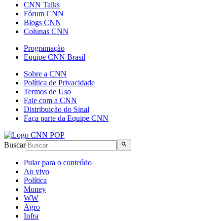
CNN Talks
Fórum CNN
Blogs CNN
Colunas CNN
Programação
Equipe CNN Brasil
Sobre a CNN
Política de Privacidade
Termos de Uso
Fale com a CNN
Distribuição do Sinal
Faça parte da Equipe CNN
Buscar
Pular para o conteúdo
Ao vivo
Política
Money
WW
Agro
Infra