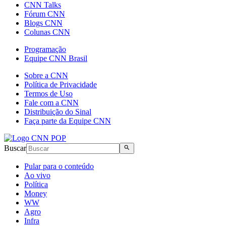
CNN Talks
Fórum CNN
Blogs CNN
Colunas CNN
Programação
Equipe CNN Brasil
Sobre a CNN
Política de Privacidade
Termos de Uso
Fale com a CNN
Distribuição do Sinal
Faça parte da Equipe CNN
Buscar
Pular para o conteúdo
Ao vivo
Política
Money
WW
Agro
Infra