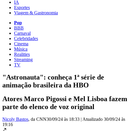
IA
Esportes
Viagem & Gastronomia
Pop
BBB
Carnaval
Celebridades
Cinema
Música
Realities
Streaming
TV
"Astronauta": conheça 1ª série de
animação brasileira da HBO
Atores Marco Pigossi e Mel Lisboa fazem
parte do elenco de voz original
Nicoly Bastos
, da CNN
30/09/24 às 18:33
|
Atualizado
30/09/24 às
19:16