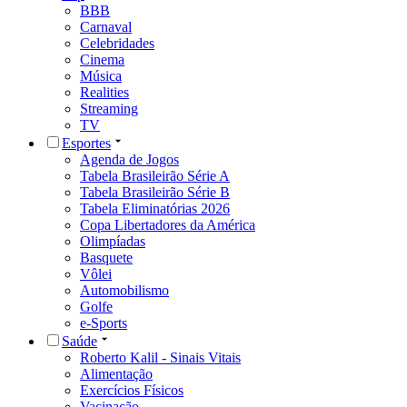
BBB
Carnaval
Celebridades
Cinema
Música
Realities
Streaming
TV
Esportes
Agenda de Jogos
Tabela Brasileirão Série A
Tabela Brasileirão Série B
Tabela Eliminatórias 2026
Copa Libertadores da América
Olimpíadas
Basquete
Vôlei
Automobilismo
Golfe
e-Sports
Saúde
Roberto Kalil - Sinais Vitais
Alimentação
Exercícios Físicos
Vacinação