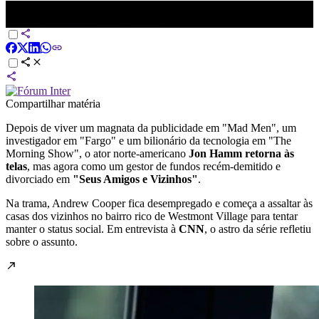
Jon Hamm está completamente diferente em &quot;Seus Amigos e
Vizinhos&quot; | CNN Pop
Compartilhar matéria
Depois de viver um magnata da publicidade em "Mad Men", um
investigador em "Fargo" e um bilionário da tecnologia em "The
Morning Show", o ator norte-americano
Jon Hamm retorna às
telas
, mas agora como um gestor de fundos recém-demitido e
divorciado em
"Seus Amigos e Vizinhos"
.
Na trama, Andrew Cooper fica desempregado e começa a assaltar às
casas dos vizinhos no bairro rico de Westmont Village para tentar
manter o status social. Em entrevista à
CNN
, o astro da série refletiu
sobre o assunto.