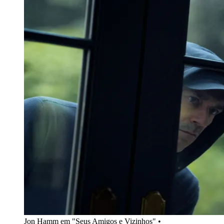
Jon Hamm em "Seus Amigos e Vizinhos" •