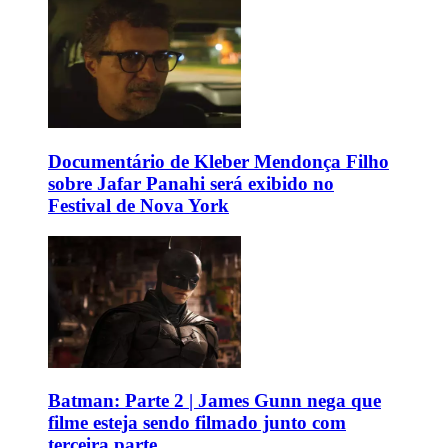
Documentário de Kleber Mendonça Filho
sobre Jafar Panahi será exibido no
Festival de Nova York
Batman: Parte 2 | James Gunn nega que
filme esteja sendo filmado junto com
terceira parte