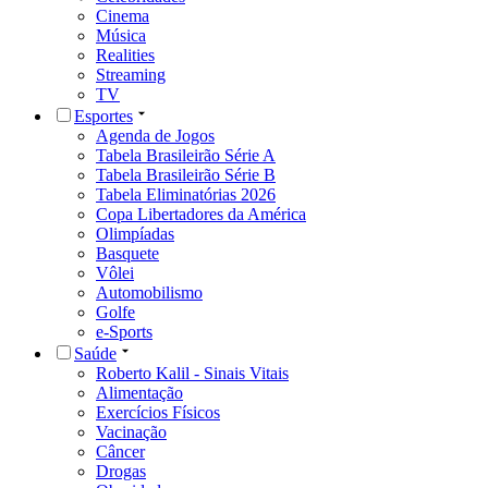
Cinema
Música
Realities
Streaming
TV
Esportes
Agenda de Jogos
Tabela Brasileirão Série A
Tabela Brasileirão Série B
Tabela Eliminatórias 2026
Copa Libertadores da América
Olimpíadas
Basquete
Vôlei
Automobilismo
Golfe
e-Sports
Saúde
Roberto Kalil - Sinais Vitais
Alimentação
Exercícios Físicos
Vacinação
Câncer
Drogas