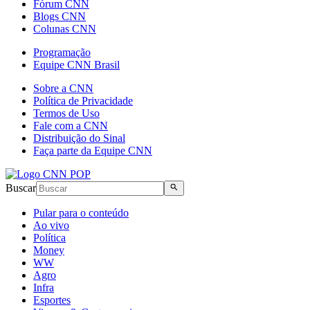
Fórum CNN
Blogs CNN
Colunas CNN
Programação
Equipe CNN Brasil
Sobre a CNN
Política de Privacidade
Termos de Uso
Fale com a CNN
Distribuição do Sinal
Faça parte da Equipe CNN
Buscar
Pular para o conteúdo
Ao vivo
Política
Money
WW
Agro
Infra
Esportes