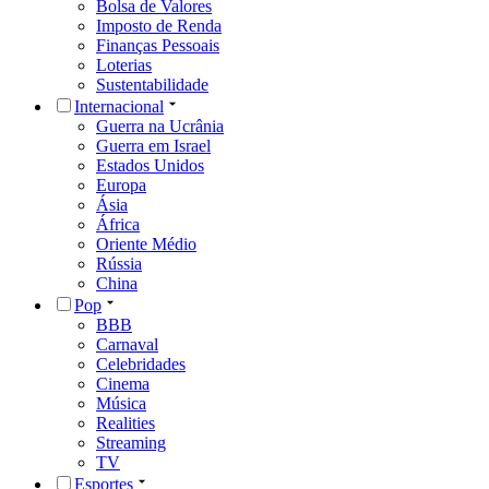
Bolsa de Valores
Imposto de Renda
Finanças Pessoais
Loterias
Sustentabilidade
Internacional
Guerra na Ucrânia
Guerra em Israel
Estados Unidos
Europa
Ásia
África
Oriente Médio
Rússia
China
Pop
BBB
Carnaval
Celebridades
Cinema
Música
Realities
Streaming
TV
Esportes