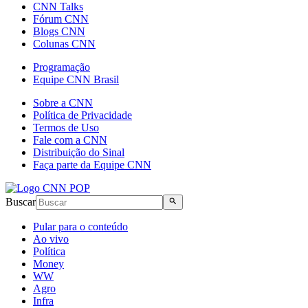
CNN Talks
Fórum CNN
Blogs CNN
Colunas CNN
Programação
Equipe CNN Brasil
Sobre a CNN
Política de Privacidade
Termos de Uso
Fale com a CNN
Distribuição do Sinal
Faça parte da Equipe CNN
Buscar
Pular para o conteúdo
Ao vivo
Política
Money
WW
Agro
Infra