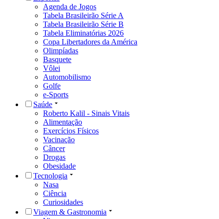
Agenda de Jogos
Tabela Brasileirão Série A
Tabela Brasileirão Série B
Tabela Eliminatórias 2026
Copa Libertadores da América
Olimpíadas
Basquete
Vôlei
Automobilismo
Golfe
e-Sports
Saúde
Roberto Kalil - Sinais Vitais
Alimentação
Exercícios Físicos
Vacinação
Câncer
Drogas
Obesidade
Tecnologia
Nasa
Ciência
Curiosidades
Viagem & Gastronomia