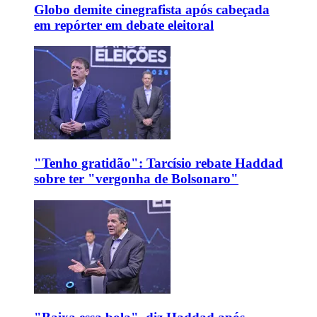
Globo demite cinegrafista após cabeçada
em repórter em debate eleitoral
"Tenho gratidão": Tarcísio rebate Haddad
sobre ter "vergonha de Bolsonaro"