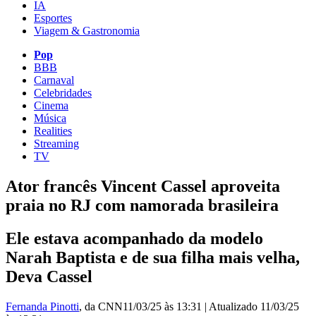
IA
Esportes
Viagem & Gastronomia
Pop
BBB
Carnaval
Celebridades
Cinema
Música
Realities
Streaming
TV
Ator francês Vincent Cassel aproveita
praia no RJ com namorada brasileira
Ele estava acompanhado da modelo
Narah Baptista e de sua filha mais velha,
Deva Cassel
Fernanda Pinotti
, da CNN
11/03/25 às 13:31
|
Atualizado
11/03/25