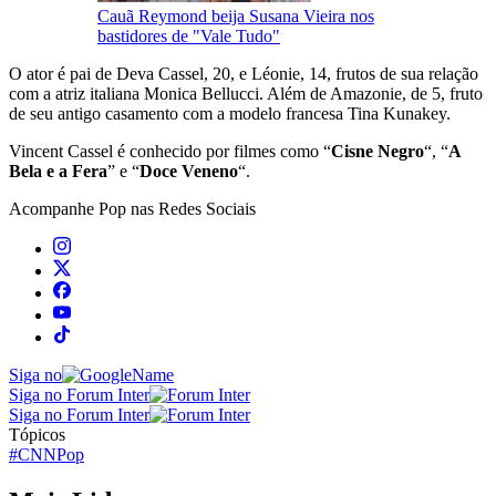
Cauã Reymond beija Susana Vieira nos
bastidores de "Vale Tudo"
O ator é pai de Deva Cassel, 20, e Léonie, 14, frutos de sua relação
com a atriz italiana Monica Bellucci. Além de Amazonie, de 5, fruto
de seu antigo casamento com a modelo francesa Tina Kunakey.
Vincent Cassel é conhecido por filmes como “
Cisne Negro
“, “
A
Bela e a Fera
” e “
Doce Veneno
“.
Acompanhe
Pop
nas Redes Sociais
Siga no
Siga no Forum Inter
Siga no Forum Inter
Tópicos
#CNNPop