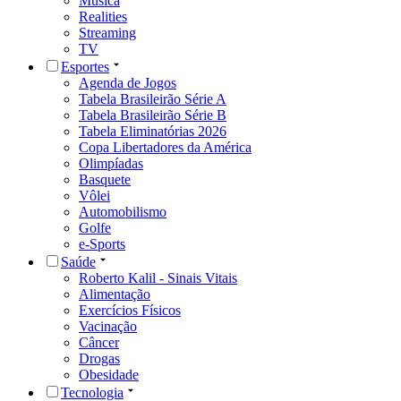
Música
Realities
Streaming
TV
Esportes
Agenda de Jogos
Tabela Brasileirão Série A
Tabela Brasileirão Série B
Tabela Eliminatórias 2026
Copa Libertadores da América
Olimpíadas
Basquete
Vôlei
Automobilismo
Golfe
e-Sports
Saúde
Roberto Kalil - Sinais Vitais
Alimentação
Exercícios Físicos
Vacinação
Câncer
Drogas
Obesidade
Tecnologia