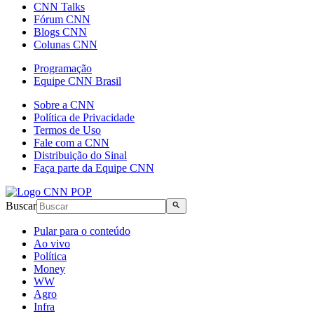
CNN Talks
Fórum CNN
Blogs CNN
Colunas CNN
Programação
Equipe CNN Brasil
Sobre a CNN
Política de Privacidade
Termos de Uso
Fale com a CNN
Distribuição do Sinal
Faça parte da Equipe CNN
Buscar
Pular para o conteúdo
Ao vivo
Política
Money
WW
Agro
Infra