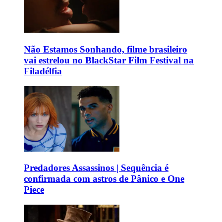
Não Estamos Sonhando, filme brasileiro
vai estrelou no BlackStar Film Festival na
Filadélfia
Predadores Assassinos | Sequência é
confirmada com astros de Pânico e One
Piece