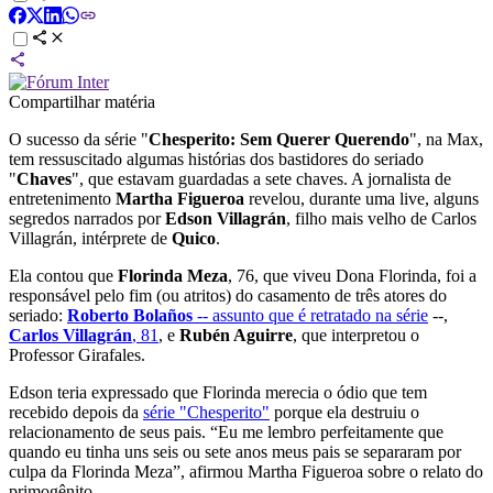
Compartilhar matéria
O sucesso da série "
Chesperito: Sem Querer Querendo
", na Max,
tem ressuscitado algumas histórias dos bastidores do seriado
"
Chaves
", que estavam guardadas a sete chaves. A jornalista de
entretenimento
Martha Figueroa
revelou, durante uma live, alguns
segredos narrados por
Edson Villagrán
, filho mais velho de Carlos
Villagrán, intérprete de
Quico
.
Ela contou que
Florinda Meza
, 76, que viveu Dona Florinda, foi a
responsável pelo fim (ou atritos) do casamento de três atores do
seriado:
Roberto Bolaños
-- assunto que é retratado na série
--,
Carlos Villagrán
, 81
, e
Rubén Aguirre
, que interpretou o
Professor Girafales.
Edson teria expressado que Florinda merecia o ódio que tem
recebido depois da
série "Chesperito"
porque ela destruiu o
relacionamento de seus pais. “Eu me lembro perfeitamente que
quando eu tinha uns seis ou sete anos meus pais se separaram por
culpa da Florinda Meza”, afirmou Martha Figueroa sobre o relato do
primogênito.