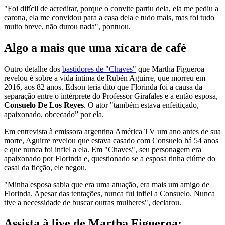
"Foi difícil de acreditar, porque o convite partiu dela, ela me pediu a
carona, ela me convidou para a casa dela e tudo mais, mas foi tudo
muito breve, não durou nada", pontuou.
Algo a mais que uma xícara de café
Outro detalhe dos
bastidores de "Chaves"
que Martha Figueroa
revelou é sobre a vida íntima de Rubén Aguirre, que morreu em
2016, aos 82 anos. Edson teria dito que Florinda foi a causa da
separação entre o intérprete do Professor Girafales e a então esposa,
Consuelo De Los Reyes
. O ator "também estava enfeitiçado,
apaixonado, obcecado” por ela.
Em entrevista à emissora argentina América TV um ano antes de sua
morte, Aguirre revelou que estava casado com Consuelo há 54 anos
e que nunca foi infiel a ela. Em "Chaves", seu personagem era
apaixonado por Florinda e, questionado se a esposa tinha ciúme do
casal da ficção, ele negou.
"Minha esposa sabia que era uma atuação, era mais um amigo de
Florinda. Apesar das tentações, nunca fui infiel a Consuelo. Nunca
tive a necessidade de buscar outras mulheres", declarou.
Assista à live de Martha Figueroa: