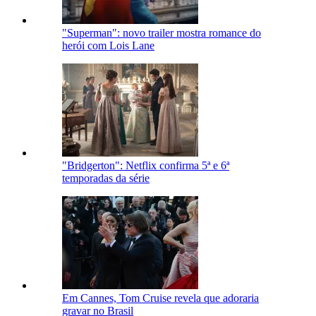
"Superman": novo trailer mostra romance do
herói com Lois Lane
"Bridgerton": Netflix confirma 5ª e 6ª
temporadas da série
Em Cannes, Tom Cruise revela que adoraria
gravar no Brasil