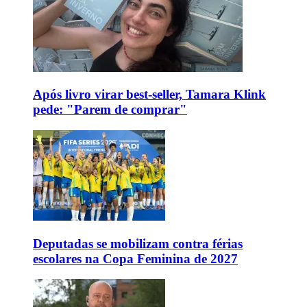
Após livro virar best-seller, Tamara Klink
pede: "Parem de comprar"
Deputadas se mobilizam contra férias
escolares na Copa Feminina de 2027