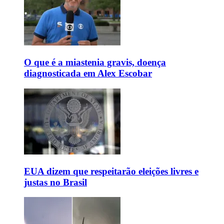
O que é a miastenia gravis, doença
diagnosticada em Alex Escobar
EUA dizem que respeitarão eleições livres e
justas no Brasil