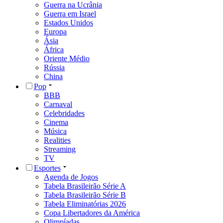
Guerra na Ucrânia
Guerra em Israel
Estados Unidos
Europa
Ásia
África
Oriente Médio
Rússia
China
Pop
BBB
Carnaval
Celebridades
Cinema
Música
Realities
Streaming
TV
Esportes
Agenda de Jogos
Tabela Brasileirão Série A
Tabela Brasileirão Série B
Tabela Eliminatórias 2026
Copa Libertadores da América
Olimpíadas