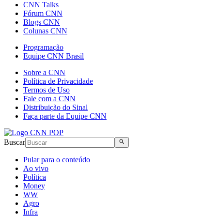
CNN Talks
Fórum CNN
Blogs CNN
Colunas CNN
Programação
Equipe CNN Brasil
Sobre a CNN
Política de Privacidade
Termos de Uso
Fale com a CNN
Distribuição do Sinal
Faça parte da Equipe CNN
Buscar
Pular para o conteúdo
Ao vivo
Política
Money
WW
Agro
Infra