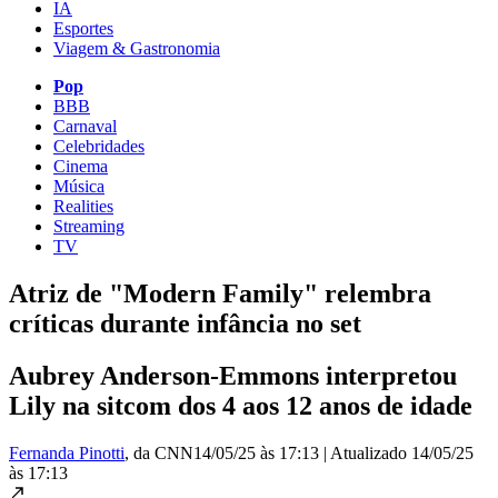
IA
Esportes
Viagem & Gastronomia
Pop
BBB
Carnaval
Celebridades
Cinema
Música
Realities
Streaming
TV
Atriz de "Modern Family" relembra
críticas durante infância no set
Aubrey Anderson-Emmons interpretou
Lily na sitcom dos 4 aos 12 anos de idade
Fernanda Pinotti
, da CNN
14/05/25 às 17:13
|
Atualizado
14/05/25
às 17:13