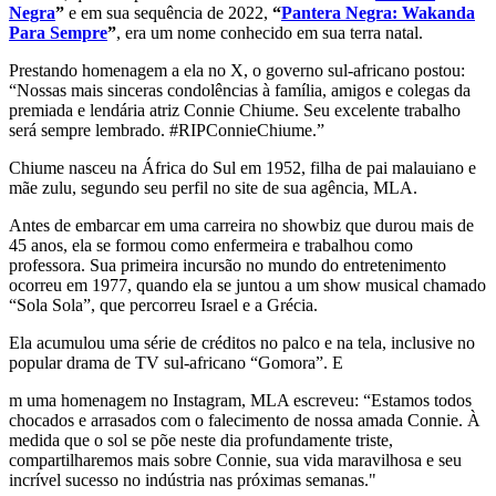
Negra
”
e em sua sequência de 2022,
“
Pantera Negra: Wakanda
Para Sempre
”
, era um nome conhecido em sua terra natal.
Prestando homenagem a ela no X, o governo sul-africano postou:
“Nossas mais sinceras condolências à família, amigos e colegas da
premiada e lendária atriz Connie Chiume. Seu excelente trabalho
será sempre lembrado. #RIPConnieChiume.”
Chiume nasceu na África do Sul em 1952, filha de pai malauiano e
mãe zulu, segundo seu perfil no site de sua agência, MLA.
Antes de embarcar em uma carreira no showbiz que durou mais de
45 anos, ela se formou como enfermeira e trabalhou como
professora. Sua primeira incursão no mundo do entretenimento
ocorreu em 1977, quando ela se juntou a um show musical chamado
“Sola Sola”, que percorreu Israel e a Grécia.
Ela acumulou uma série de créditos no palco e na tela, inclusive no
popular drama de TV sul-africano “Gomora”. E
m uma homenagem no Instagram, MLA escreveu: “Estamos todos
chocados e arrasados com o falecimento de nossa amada Connie. À
medida que o sol se põe neste dia profundamente triste,
compartilharemos mais sobre Connie, sua vida maravilhosa e seu
incrível sucesso no indústria nas próximas semanas."