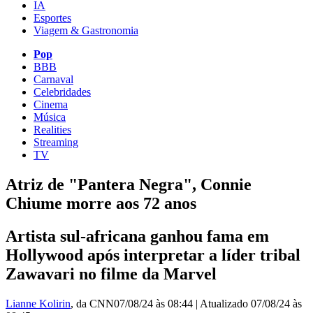
IA
Esportes
Viagem & Gastronomia
Pop
BBB
Carnaval
Celebridades
Cinema
Música
Realities
Streaming
TV
Atriz de "Pantera Negra", Connie
Chiume morre aos 72 anos
Artista sul-africana ganhou fama em
Hollywood após interpretar a líder tribal
Zawavari no filme da Marvel
Lianne Kolirin
, da CNN
07/08/24 às 08:44
|
Atualizado
07/08/24 às