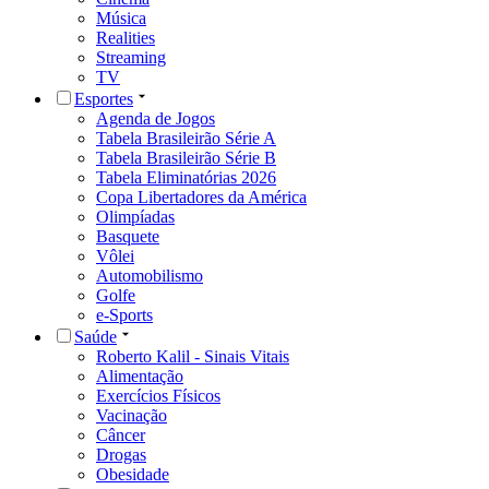
Música
Realities
Streaming
TV
Esportes
Agenda de Jogos
Tabela Brasileirão Série A
Tabela Brasileirão Série B
Tabela Eliminatórias 2026
Copa Libertadores da América
Olimpíadas
Basquete
Vôlei
Automobilismo
Golfe
e-Sports
Saúde
Roberto Kalil - Sinais Vitais
Alimentação
Exercícios Físicos
Vacinação
Câncer
Drogas
Obesidade