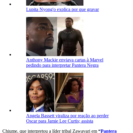
Lupita Nyong'o explica por que gravar
Anthony Mackie enviava cartas à Marvel
pedindo para interpretar Pantera Negra
Angela Bassett viraliza por reação ao perder
Oscar para Jamie Lee Curtis; assista
Chiume, que interpretou a líder tribal Zawavari em
“
Pantera