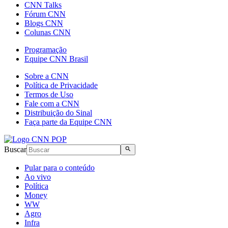
CNN Talks
Fórum CNN
Blogs CNN
Colunas CNN
Programação
Equipe CNN Brasil
Sobre a CNN
Política de Privacidade
Termos de Uso
Fale com a CNN
Distribuição do Sinal
Faça parte da Equipe CNN
Buscar
Pular para o conteúdo
Ao vivo
Política
Money
WW
Agro
Infra