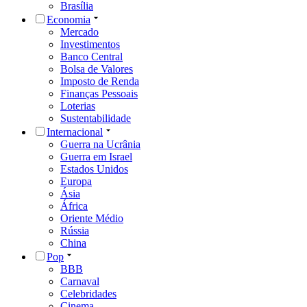
Brasília
Economia
Mercado
Investimentos
Banco Central
Bolsa de Valores
Imposto de Renda
Finanças Pessoais
Loterias
Sustentabilidade
Internacional
Guerra na Ucrânia
Guerra em Israel
Estados Unidos
Europa
Ásia
África
Oriente Médio
Rússia
China
Pop
BBB
Carnaval
Celebridades
Cinema