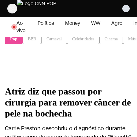
Pular para o conteúdo
Ao
Política
Money
WW
Agro
I
vivo
Pop
BBB
Carnaval
Celebridades
Cinema
Músi
Atriz diz que passou por
cirurgia para remover câncer de
pele na bochecha
Carrie Preston descobriu o diagnóstico durante