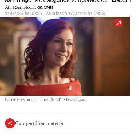
as filmagens da segunda temporada de "Elsbeth"
, da CNN
Alli Rosenbloom
17/07/25 às 09:35
|
Atualizado
17/07/25 às 09:36
Carrie Preston em "True Blood"
•
Divulgação
Compartilhar matéria