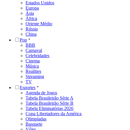
Estados Unidos
Europa
Ásia
África
Oriente Médio
Rússia
China
Pop
BBB
Carnaval
Celebridades
Cinema
Música
Realities
Streaming
TV
Esportes
Agenda de Jogos
Tabela Brasileirão Série A
Tabela Brasileirão Série B
Tabela Eliminatórias 2026
Copa Libertadores da América
Olimpíadas
Basquete
Vôlei