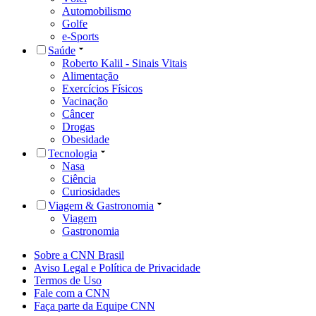
Automobilismo
Golfe
e-Sports
Saúde
Roberto Kalil - Sinais Vitais
Alimentação
Exercícios Físicos
Vacinação
Câncer
Drogas
Obesidade
Tecnologia
Nasa
Ciência
Curiosidades
Viagem & Gastronomia
Viagem
Gastronomia
Sobre a CNN Brasil
Aviso Legal e Política de Privacidade
Termos de Uso
Fale com a CNN
Faça parte da Equipe CNN