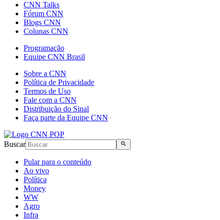
CNN Talks
Fórum CNN
Blogs CNN
Colunas CNN
Programação
Equipe CNN Brasil
Sobre a CNN
Política de Privacidade
Termos de Uso
Fale com a CNN
Distribuição do Sinal
Faça parte da Equipe CNN
Buscar
Pular para o conteúdo
Ao vivo
Política
Money
WW
Agro
Infra