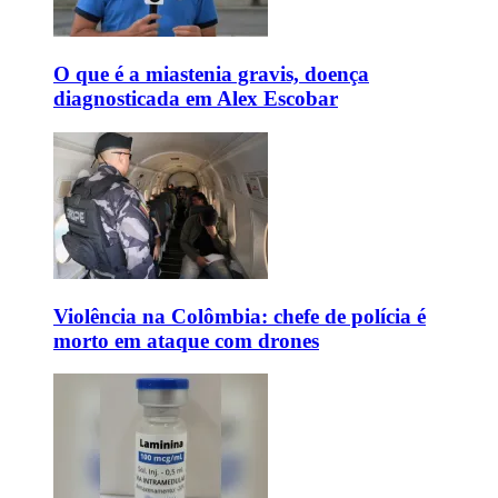
O que é a miastenia gravis, doença
diagnosticada em Alex Escobar
Violência na Colômbia: chefe de polícia é
morto em ataque com drones