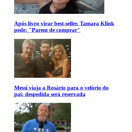
Após livro virar best-seller, Tamara Klink
pede: "Parem de comprar"
Messi viaja a Rosário para o velório do
pai; despedida será reservada