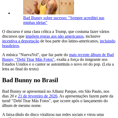
Bad Bunny sobre sucesso: "Sempre acreditei nas
minhas ideias"
O discurso é uma clara crítica a Trump, que costuma fazer vários
discursos que
impõem regras aos não americanos
, inclusive
incentiva a deportação
de boa parte dos latino-americanos,
incluindo
brasileiros
.
A música "NuevaYol", que faz parte do
mais recente álbum de Bad
Bunny, "Debí Tirar Más Fotos"
, exalta a força do imigrante nos
Estados Unidos e o cantor se autointitula o novo rei do pop. (Leia a
letra ao final do texto)
Bad Bunny no Brasil
Bad Bunny se apresentará no Allianz Parque, em São Paulo, nos
dias 20 e
21 de fevereiro de 2026
. As apresentações fazem parte da
turnê "Debí Tirar Más Fotos", que ocorre após o lançamento do
álbum de mesmo nome.
A faixa-título do disco viralizou nas redes sociais e virou uma