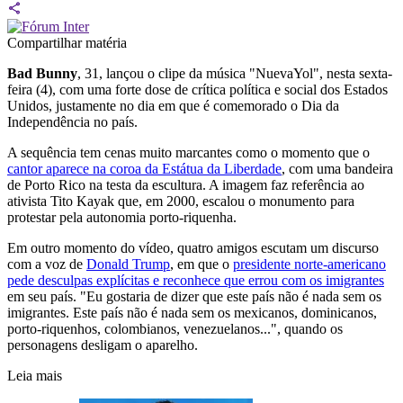
Compartilhar matéria
Bad Bunny
, 31, lançou o clipe da música "NuevaYol", nesta sexta-
feira (4), com uma forte dose de crítica política e social dos Estados
Unidos, justamente no dia em que é comemorado o Dia da
Independência no país.
A sequência tem cenas muito marcantes como o momento que o
cantor aparece na coroa da Estátua da Liberdade
, com uma bandeira
de Porto Rico na testa da escultura. A imagem faz referência ao
ativista Tito Kayak que, em 2000, escalou o monumento para
protestar pela autonomia porto-riquenha.
Em outro momento do vídeo, quatro amigos escutam um discurso
com a voz de
Donald Trump
, em que o
presidente norte-americano
pede desculpas explícitas e reconhece que errou com os imigrantes
em seu país. "Eu gostaria de dizer que este país não é nada sem os
imigrantes. Este país não é nada sem os mexicanos, dominicanos,
porto-riquenhos, colombianos, venezuelanos...", quando os
personagens desligam o aparelho.
Leia mais