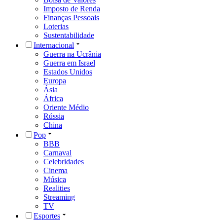
Imposto de Renda
Finanças Pessoais
Loterias
Sustentabilidade
Internacional
Guerra na Ucrânia
Guerra em Israel
Estados Unidos
Europa
Ásia
África
Oriente Médio
Rússia
China
Pop
BBB
Carnaval
Celebridades
Cinema
Música
Realities
Streaming
TV
Esportes