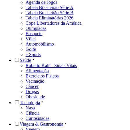
Agenda de Jogos
Tabela Brasileirão Série A
Tabela Brasileirão Série B
Tabela Eliminatórias 2026
Copa Libertadores da América
Olimpíadas
Basquete
Vôlei
Automobilismo
Golfe
e-Sports
Saúde
Roberto Kalil - Sinais Vitais
Alimentação
Exercícios Físicos
Vacinação
Câncer
Drogas
Obesidade
Tecnologia
Nasa
Ciência
Curiosidades
Viagem & Gastronomia
Viagem