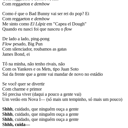
Com reggaeton e
dembow
Como é que o Bad Bunny vai ser rei do pop? Ei
Com reggaeton e
dembow
Me sinto como
El Lápiz
em "Capea el Dough"
Quando eu nasci foi que nasceu o
flow
De lado a lado, ping-pong
Flow
pesado, Big Pun
Com silenciador, roubamos as gatas
James Bond, ei
Tô na minha, não tenho rivais, não
Com os Yankees e os Mets, tipo Juan Soto
Sai da frente que a gente vai mandar de novo no estádio
Se você quer se divertir
Com charme e primor
Só precisa viver (daqui a pouco a gente vai)
Um verão em Nova I— (só mais um tempinho, só mais um pouco)
Shhh
, cuidado, que ninguém ouça a gente
Shhh
, cuidado, que ninguém ouça a gente
Shhh
, cuidado, que ninguém ouça a gente
Shhh, cuida—