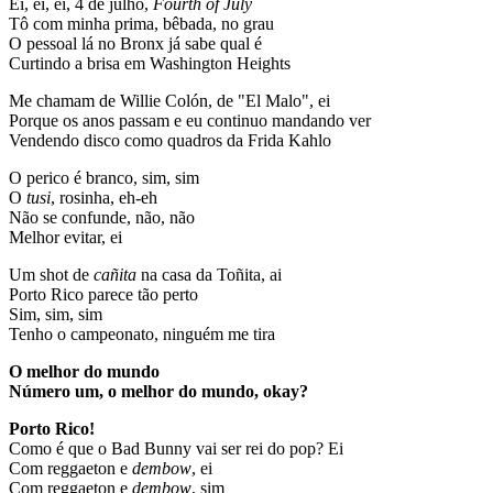
Ei, ei, ei, 4 de julho,
Fourth of July
Tô com minha prima, bêbada, no grau
O pessoal lá no Bronx já sabe qual é
Curtindo a brisa em Washington Heights
Me chamam de Willie Colón, de "El Malo", ei
Porque os anos passam e eu continuo mandando ver
Vendendo disco como quadros da Frida Kahlo
O perico é branco, sim, sim
O
tusi
, rosinha, eh-eh
Não se confunde, não, não
Melhor evitar, ei
Um shot de
cañita
na casa da Toñita, ai
Porto Rico parece tão perto
Sim, sim, sim
Tenho o campeonato, ninguém me tira
O melhor do mundo
Número um, o melhor do mundo, okay?
Porto Rico!
Como é que o Bad Bunny vai ser rei do pop? Ei
Com reggaeton e
dembow
, ei
Com reggaeton e
dembow
, sim