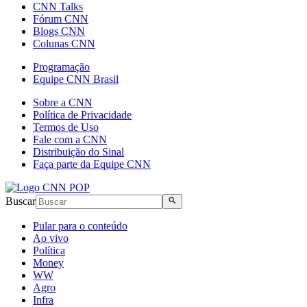
CNN Talks
Fórum CNN
Blogs CNN
Colunas CNN
Programação
Equipe CNN Brasil
Sobre a CNN
Política de Privacidade
Termos de Uso
Fale com a CNN
Distribuição do Sinal
Faça parte da Equipe CNN
Buscar
Pular para o conteúdo
Ao vivo
Política
Money
WW
Agro
Infra