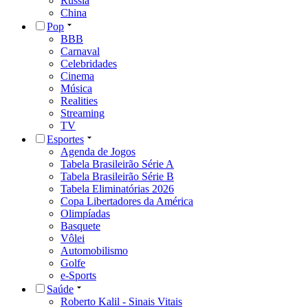
Rússia
China
Pop
BBB
Carnaval
Celebridades
Cinema
Música
Realities
Streaming
TV
Esportes
Agenda de Jogos
Tabela Brasileirão Série A
Tabela Brasileirão Série B
Tabela Eliminatórias 2026
Copa Libertadores da América
Olimpíadas
Basquete
Vôlei
Automobilismo
Golfe
e-Sports
Saúde
Roberto Kalil - Sinais Vitais