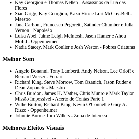
Kay Georgiou e Thomas Nellen - Assassinos da Lua das
Flores
Sian Grigg, Kay Georgiou, Kazu Hiro e Lori McCoy-Bell -
Maestro
Jana Carboni, Francesco Pegoretti, Satinder Chumber e Julia
Vernon - Napoleão
Luisa Abel, Jaime Leigh McIntosh, Jason Hamer e Ahou
Mofid - Oppenheimer
Nadia Stacey, Mark Coulier e Josh Weston - Pobres Criaturas
Melhor Som
Angelo Bonanni, Tony Lamberti, Andy Nelson, Lee Orloff e
Bernard Weiser - Ferrari
Richard King, Steve Morrow, Tom Ozanich, Jason Ruder e
Dean Zupancic - Maestro
Chris Burdon, James H. Mather, Chris Munro e Mark Taylor -
Missão Impossível - Acerto de Contas Parte 1
Willie Burton, Richard King, Kevin O'Connell e Gary A.
Rizzo - Oppenheimer
Johnnie Burn e Tarn Willers - Zona de Interesse
Melhores Efeitos Visuais