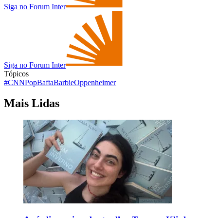
Siga no Forum Inter
Siga no Forum Inter
Tópicos
#CNNPop
Bafta
Barbie
Oppenheimer
Mais Lidas