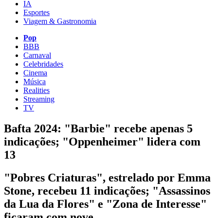
IA
Esportes
Viagem & Gastronomia
Pop
BBB
Carnaval
Celebridades
Cinema
Música
Realities
Streaming
TV
Bafta 2024: "Barbie" recebe apenas 5
indicações; "Oppenheimer" lidera com
13
"Pobres Criaturas", estrelado por Emma
Stone, recebeu 11 indicações; "Assassinos
da Lua da Flores" e "Zona de Interesse"
ficaram com nove