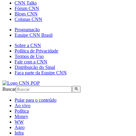
CNN Talks
Fórum CNN
Blogs CNN
Colunas CNN
Programação
Equipe CNN Brasil
Sobre a CNN
Política de Privacidade
Termos de Uso
Fale com a CNN
Distribuição do Sinal
Faça parte da Equipe CNN
Buscar
Pular para o conteúdo
Ao vivo
Política
Money
WW
Agro
Infra