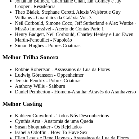
Jonathan Bullock, Charmaine Chan, Ian Comley e Jay
Cooper - Resistência
Theo Bialek, Stephane Ceretti, Alexis Wajsbrot e Guy
Williams - Guardiões da Galáxia Vol. 3
Neil Corbould, Simone Coco, Jeff Sutherland e Alex Wuttke -
Missão Impossível - Acerto de Contas Parte 1
Henry Badgett, Neil Corbould, Charley Henley e Luc-Ewen
Martin-Fenouillet - Napoleão
Simon Hughes - Pobres Criaturas
Melhor Trilha Sonora
Robbie Robertson - Assassinos da Lua da Flores
Ludwig Göransson - Oppenheimer
Jerskin Fendrix - Pobres Criaturas
Anthony Willis - Saltburn
Daniel Pemberton - Homem-Aranha: Através do Aranhaverso
Melhor Casting
Kahleen Crawdord - Todos Nós Desconhecidos
Cynthia Arra - Anatomia de uma Queda
Susan Shopmaker - Os Rejeitados
Isabella Odoffin - How To Have Sex
Ellen Lewis e Rene Haynes - Assassinos da Lua da Flores