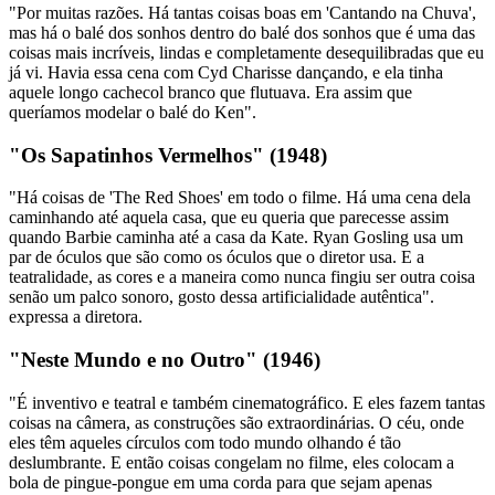
"Por muitas razões. Há tantas coisas boas em 'Cantando na Chuva',
mas há o balé dos sonhos dentro do balé dos sonhos que é uma das
coisas mais incríveis, lindas e completamente desequilibradas que eu
já vi. Havia essa cena com Cyd Charisse dançando, e ela tinha
aquele longo cachecol branco que flutuava. Era assim que
queríamos modelar o balé do Ken".
"Os Sapatinhos Vermelhos" (1948)
"Há coisas de 'The Red Shoes' em todo o filme. Há uma cena dela
caminhando até aquela casa, que eu queria que parecesse assim
quando Barbie
caminha até a casa da Kate. Ryan Gosling usa um
par de óculos que são como os óculos que o diretor usa. E a
teatralidade, as cores e a maneira como nunca fingiu ser outra coisa
senão um palco sonoro, gosto dessa artificialidade autêntica".
expressa a diretora.
"Neste Mundo e no Outro" (1946)
"É inventivo e teatral e também cinematográfico. E eles fazem tantas
coisas na câmera, as construções são extraordinárias. O céu, onde
eles têm aqueles círculos com todo mundo olhando é tão
deslumbrante. E então coisas congelam no filme, eles colocam a
bola de pingue-pongue em uma corda para que sejam apenas