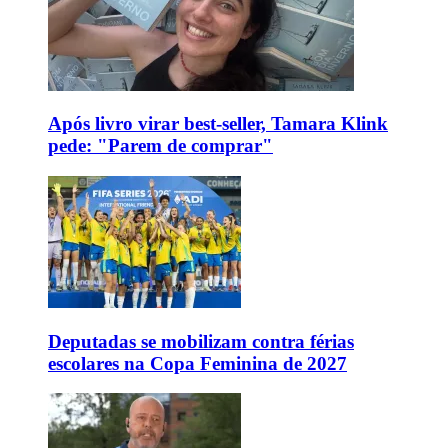
Após livro virar best-seller, Tamara Klink
pede: "Parem de comprar"
Deputadas se mobilizam contra férias
escolares na Copa Feminina de 2027