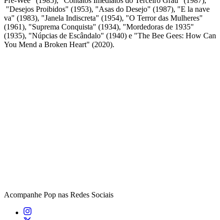
Pre-Wee" (1985), "Contatos Imediatos do Terceiro Grau" (1987),
"Desejos Proibidos" (1953), "Asas do Desejo" (1987), "E la nave
va" (1983), "Janela Indiscreta" (1954), "O Terror das Mulheres"
(1961), "Suprema Conquista" (1934), "Mordedoras de 1935"
(1935), "Núpcias de Escândalo" (1940) e "The Bee Gees: How Can
You Mend a Broken Heart" (2020).
Acompanhe
Pop
nas Redes Sociais