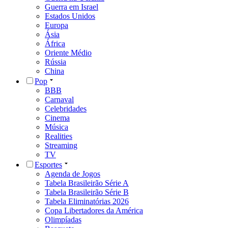
Guerra em Israel
Estados Unidos
Europa
Ásia
África
Oriente Médio
Rússia
China
Pop
BBB
Carnaval
Celebridades
Cinema
Música
Realities
Streaming
TV
Esportes
Agenda de Jogos
Tabela Brasileirão Série A
Tabela Brasileirão Série B
Tabela Eliminatórias 2026
Copa Libertadores da América
Olimpíadas