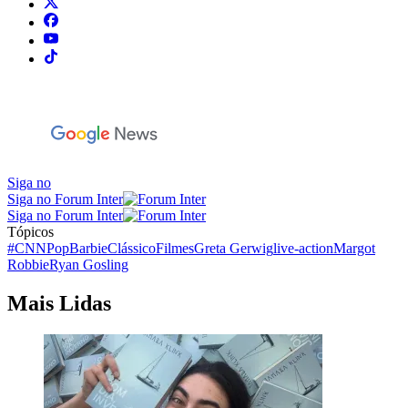
Siga no
Siga no Forum Inter
Siga no Forum Inter
Tópicos
#CNNPop
Barbie
Clássico
Filmes
Greta Gerwig
live-action
Margot
Robbie
Ryan Gosling
Mais Lidas