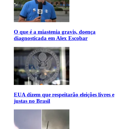
O que é a miastenia gravis, doença
diagnosticada em Alex Escobar
EUA dizem que respeitarão eleições livres e
justas no Brasil