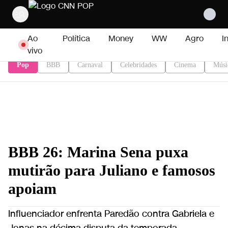
Pular para o conteúdo
Ao
Política
Money
WW
Agro
I
vivo
Pop
BBB
Carnaval
Celebridades
Cinema
Músi
BBB 26: Marina Sena puxa
mutirão para Juliano e famosos
apoiam
Influenciador enfrenta Paredão contra Gabriela e