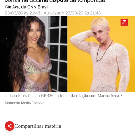
Jonas na décima disputa da temporada
, da CNN Brasil
Giu Aya
23/03/26 às 21:43
|
Atualizado
23/03/26 às 21:43
Juliano Floss fala no BBB26 do início da relação com Marina Sena
•
Manoella Mello/Globo e
Compartilhar matéria