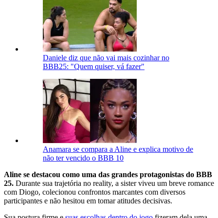
Daniele diz que não vai mais cozinhar no
BBB25: "Quem quiser, vá fazer"
Anamara se compara a Aline e explica motivo de
não ter vencido o BBB 10
Aline se destacou como uma das grandes protagonistas do BBB
25.
Durante sua trajetória no reality, a sister viveu um breve romance
com Diogo, colecionou confrontos marcantes com diversos
participantes e não hesitou em tomar atitudes decisivas.
Sua postura firme e
suas escolhas dentro do jogo
fizeram dela uma