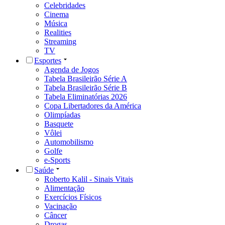
Celebridades
Cinema
Música
Realities
Streaming
TV
Esportes
Agenda de Jogos
Tabela Brasileirão Série A
Tabela Brasileirão Série B
Tabela Eliminatórias 2026
Copa Libertadores da América
Olimpíadas
Basquete
Vôlei
Automobilismo
Golfe
e-Sports
Saúde
Roberto Kalil - Sinais Vitais
Alimentação
Exercícios Físicos
Vacinação
Câncer
Drogas