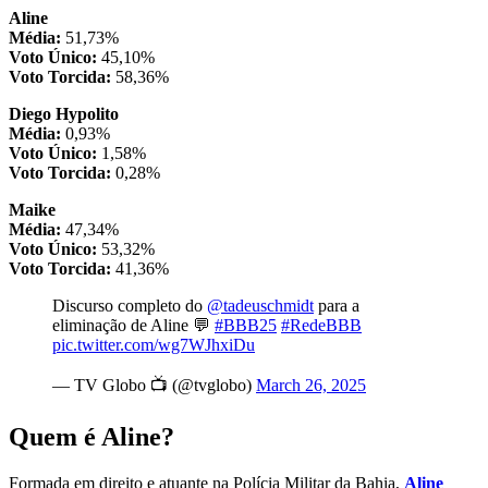
Aline
Média:
51,73%
Voto Único:
45,10%
Voto Torcida:
58,36%
Diego Hypolito
Média:
0,93%
Voto Único:
1,58%
Voto Torcida:
0,28%
Maike
Média:
47,34%
Voto Único:
53,32%
Voto Torcida:
41,36%
Discurso completo do
@tadeuschmidt
para a
eliminação de Aline 💬
#BBB25
#RedeBBB
pic.twitter.com/wg7WJhxiDu
— TV Globo 📺 (@tvglobo)
March 26, 2025
Quem é Aline?
Formada em direito e atuante na Polícia Militar da Bahia,
Aline