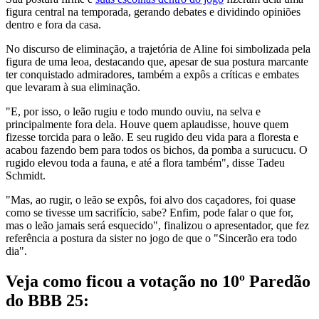
figura central na temporada, gerando debates e dividindo opiniões
dentro e fora da casa.
No discurso de eliminação, a trajetória de Aline foi simbolizada pela
figura de uma leoa, destacando que, apesar de sua postura marcante
ter conquistado admiradores, também a expôs a críticas e embates
que levaram à sua eliminação.
"E, por isso, o leão rugiu e todo mundo ouviu, na selva e
principalmente fora dela. Houve quem aplaudisse, houve quem
fizesse torcida para o leão. E seu rugido deu vida para a floresta e
acabou fazendo bem para todos os bichos, da pomba a surucucu. O
rugido elevou toda a fauna, e até a flora também", disse Tadeu
Schmidt.
"Mas, ao rugir, o leão se expôs, foi alvo dos caçadores, foi quase
como se tivesse um sacrifício, sabe? Enfim, pode falar o que for,
mas o leão jamais será esquecido", finalizou o apresentador, que fez
referência a postura da sister no jogo de que o "Sincerão era todo
dia".
Veja como ficou a votação no 10º Paredão
do BBB 25: