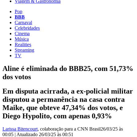
Viagem & Gastronomia
Pop
BBB
Carnaval
Celebridades
Cinema
Música
Realities
Streaming
TV
Aline é eliminada do BBB25, com 51,73%
dos votos
Em disputa acirrada, a ex-policial militar
disputou a permanência na casa contra
Maike, que obteve 47,34% dos votos, e
Diego Hypolito, com apenas 0,93%
Larissa Bitencourt
, colaboração para a CNN Brasil
26/03/25 às
00:05
|
Atualizado
26/03/25 às 00:51