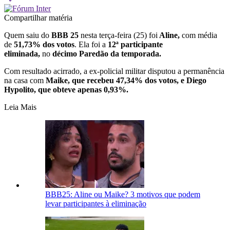
Compartilhar matéria
Quem saiu do
BBB 25
nesta terça-feira (25) foi
Aline,
com média
de
51,73% dos votos
. Ela foi a
12ª participante
eliminada,
no
décimo Paredão da temporada.
Com resultado acirrado, a ex-policial militar disputou a permanência
na casa com
Maike, que recebeu 47,34% dos votos, e Diego
Hypolito, que obteve apenas 0,93%.
Leia Mais
BBB25: Aline ou Maike? 3 motivos que podem
levar participantes à eliminação