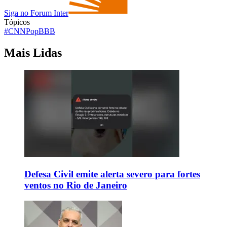
Siga no Forum Inter
Tópicos
#CNNPop
BBB
Mais Lidas
Defesa Civil emite alerta severo para fortes
ventos no Rio de Janeiro