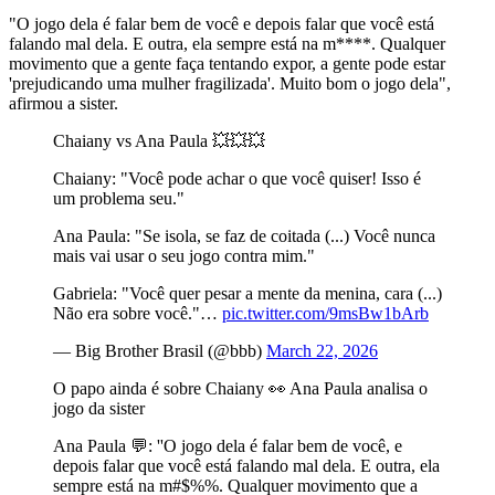
"O jogo dela é falar bem de você e depois falar que você está
falando mal dela. E outra, ela sempre está na m****. Qualquer
movimento que a gente faça tentando expor, a gente pode estar
'prejudicando uma mulher fragilizada'. Muito bom o jogo dela",
afirmou a sister.
Chaiany vs Ana Paula 💥💥💥
Chaiany: "Você pode achar o que você quiser! Isso é
um problema seu."
Ana Paula: "Se isola, se faz de coitada (...) Você nunca
mais vai usar o seu jogo contra mim."
Gabriela: "Você quer pesar a mente da menina, cara (...)
Não era sobre você."…
pic.twitter.com/9msBw1bArb
— Big Brother Brasil (@bbb)
March 22, 2026
O papo ainda é sobre Chaiany 👀 Ana Paula analisa o
jogo da sister
Ana Paula 💬: ''O jogo dela é falar bem de você, e
depois falar que você está falando mal dela. E outra, ela
sempre está na m#$%%. Qualquer movimento que a