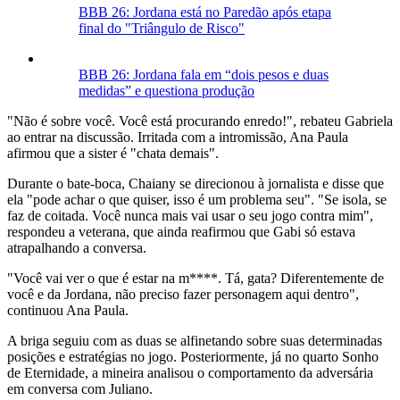
BBB 26: Jordana está no Paredão após etapa
final do "Triângulo de Risco"
BBB 26: Jordana fala em “dois pesos e duas
medidas” e questiona produção
"Não é sobre você. Você está procurando enredo!", rebateu Gabriela
ao entrar na discussão. Irritada com a intromissão, Ana Paula
afirmou que a sister é "chata demais".
Durante o bate-boca, Chaiany se direcionou à jornalista e disse que
ela "pode achar o que quiser, isso é um problema seu". "Se isola, se
faz de coitada. Você nunca mais vai usar o seu jogo contra mim",
respondeu a veterana, que ainda reafirmou que Gabi só estava
atrapalhando a conversa.
"Você vai ver o que é estar na m****. Tá, gata? Diferentemente de
você e da Jordana, não preciso fazer personagem aqui dentro",
continuou Ana Paula.
A briga seguiu com as duas se alfinetando sobre suas determinadas
posições e estratégias no jogo. Posteriormente, já no quarto Sonho
de Eternidade, a mineira analisou o comportamento da adversária
em conversa com Juliano.