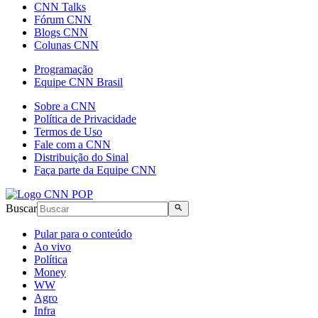
CNN Talks
Fórum CNN
Blogs CNN
Colunas CNN
Programação
Equipe CNN Brasil
Sobre a CNN
Política de Privacidade
Termos de Uso
Fale com a CNN
Distribuição do Sinal
Faça parte da Equipe CNN
Buscar
Pular para o conteúdo
Ao vivo
Política
Money
WW
Agro
Infra