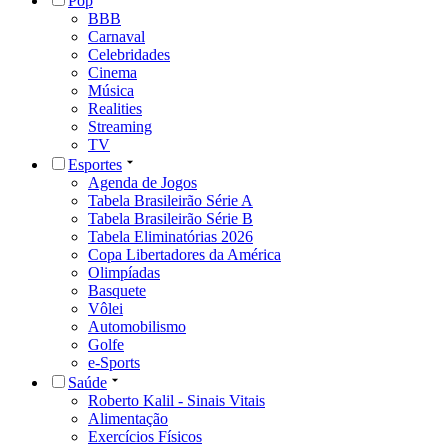
Pop
BBB
Carnaval
Celebridades
Cinema
Música
Realities
Streaming
TV
Esportes
Agenda de Jogos
Tabela Brasileirão Série A
Tabela Brasileirão Série B
Tabela Eliminatórias 2026
Copa Libertadores da América
Olimpíadas
Basquete
Vôlei
Automobilismo
Golfe
e-Sports
Saúde
Roberto Kalil - Sinais Vitais
Alimentação
Exercícios Físicos