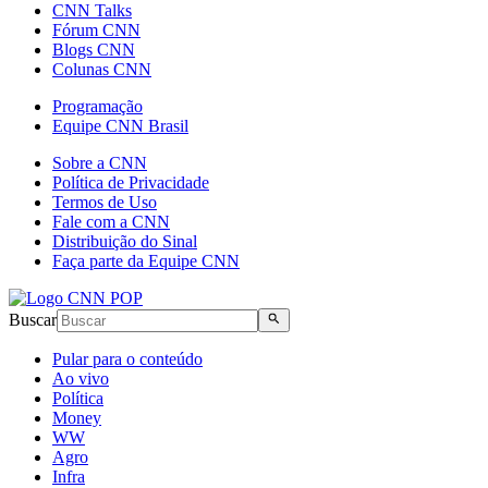
CNN Talks
Fórum CNN
Blogs CNN
Colunas CNN
Programação
Equipe CNN Brasil
Sobre a CNN
Política de Privacidade
Termos de Uso
Fale com a CNN
Distribuição do Sinal
Faça parte da Equipe CNN
Buscar
Pular para o conteúdo
Ao vivo
Política
Money
WW
Agro
Infra