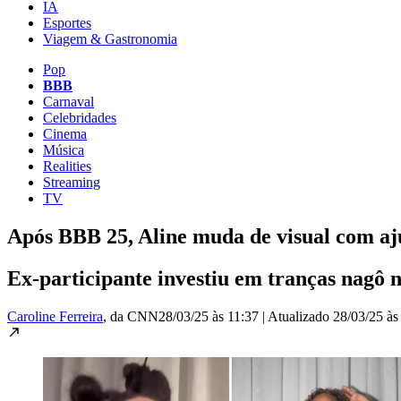
IA
Esportes
Viagem & Gastronomia
Pop
BBB
Carnaval
Celebridades
Cinema
Música
Realities
Streaming
TV
Após BBB 25, Aline muda de visual com aj
Ex-participante investiu em tranças nagô n
Caroline Ferreira
, da CNN
28/03/25 às 11:37
|
Atualizado
28/03/25 às