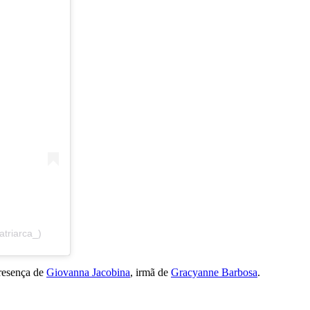
atriarca_)
presença de
Giovanna Jacobina
, irmã de
Gracyanne Barbosa
.