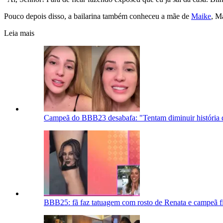
Pouco depois disso, a bailarina também conheceu a mãe de
Maike
, M
Leia mais
Campeã do BBB23 desabafa: "Tentam diminuir história 
BBB25: fã faz tatuagem com rosto de Renata e campeã fi