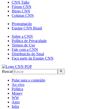
CNN Talks
Fórum CNN
Blogs CNN
Colunas CNN
Programação
Equipe CNN Brasil
Sobre a CNN
Política de Privacidade
Termos de Uso
Fale com a CNN
Distribuição do Sinal
Faça parte da Equipe CNN
Buscar
Pular para o conteúdo
Ao vivo
Política
Money
WW
Agro
Infra