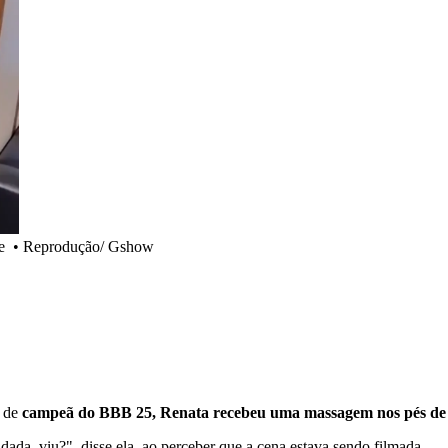
e
•
Reprodução/ Gshow
s de
campeã do BBB 25, Renata recebeu uma massagem nos pés de
dada, viu?", disse ela, ao perceber que a cena estava sendo filmada.