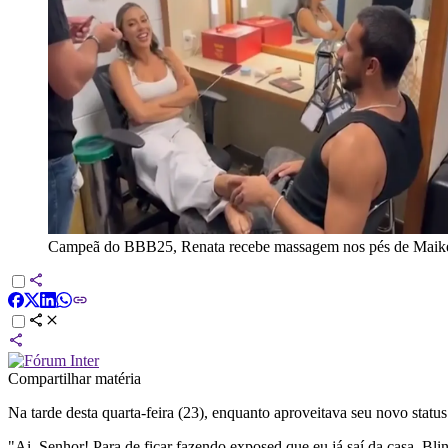
Campeã do BBB25, Renata recebe massagem nos pés de Maik
Compartilhar matéria
Na tarde desta quarta-feira (23), enquanto aproveitava seu novo statu
"Ai, Senhor! Para de ficar fazendo exposed que eu já saí da casa. Blin