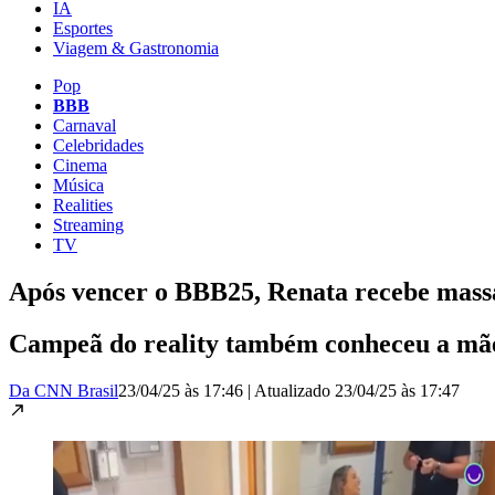
IA
Esportes
Viagem & Gastronomia
Pop
BBB
Carnaval
Celebridades
Cinema
Música
Realities
Streaming
TV
Após vencer o BBB25, Renata recebe mass
Campeã do reality também conheceu a mãe
Da CNN Brasil
23/04/25 às 17:46
|
Atualizado
23/04/25 às 17:47