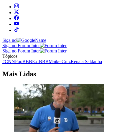
Siga no
Siga no Forum Inter
Siga no Forum Inter
Tópicos
#CNNPop
BBB
Ex-BBB
Maike Cruz
Renata Saldanha
Mais Lidas