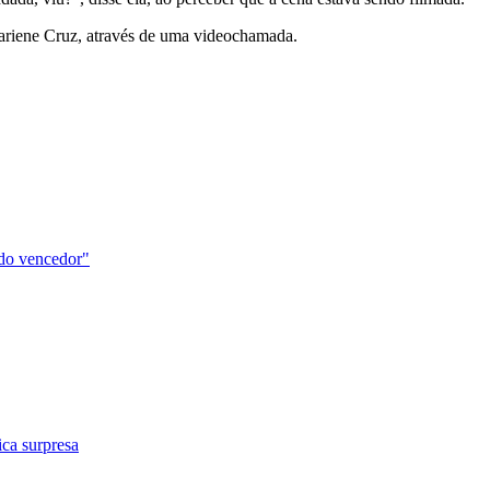
ariene Cruz, através de uma videochamada.
do vencedor"
ca surpresa