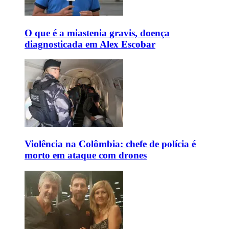
O que é a miastenia gravis, doença
diagnosticada em Alex Escobar
Violência na Colômbia: chefe de polícia é
morto em ataque com drones