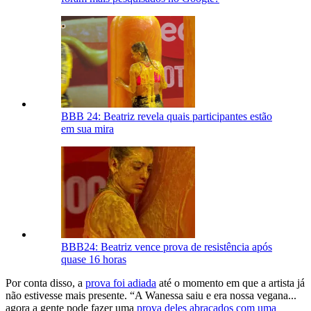
BBB 24: Beatriz revela quais participantes estão
em sua mira
BBB24: Beatriz vence prova de resistência após
quase 16 horas
Por conta disso, a
prova foi adiada
até o momento em que a artista já
não estivesse mais presente. “A Wanessa saiu e era nossa vegana...
agora a gente pode fazer uma
prova deles abraçados com uma