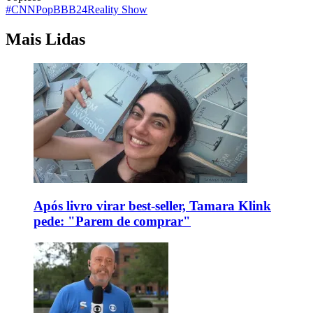
#CNNPop
BBB24
Reality Show
Mais Lidas
Após livro virar best-seller, Tamara Klink
pede: "Parem de comprar"