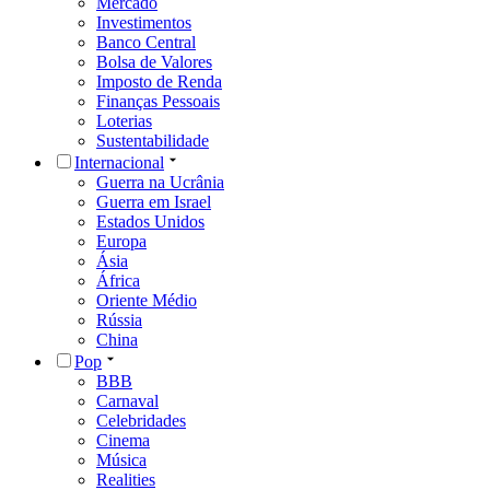
Mercado
Investimentos
Banco Central
Bolsa de Valores
Imposto de Renda
Finanças Pessoais
Loterias
Sustentabilidade
Internacional
Guerra na Ucrânia
Guerra em Israel
Estados Unidos
Europa
Ásia
África
Oriente Médio
Rússia
China
Pop
BBB
Carnaval
Celebridades
Cinema
Música
Realities