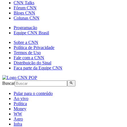
CNN Talks
Fórum CNN
Blogs CNN
Colunas CNN
Programação
Equipe CNN Brasil
Sobre a CNN
Política de Privacidade
Termos de Uso
Fale com a CNN
Distribuição do Sinal
Faça parte da Equipe CNN
Buscar
Pular para o conteúdo
Ao vivo
Política
Money
WW
Agro
Infra