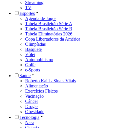
Streaming
TV
Esportes
Agenda de Jogos
Tabela Brasileirão Série A
Tabela Brasileirão Série B
Tabela Eliminatórias 2026
Copa Libertadores da América
Olimpíadas
Basquete
Vôlei
Automobilismo
Golfe
e-Sports
Saúde
Roberto Kalil - Sinais Vitais
Alimentação
Exercícios Físicos
Vacinação
Câncer
Drogas
Obesidade
Tecnologia
Nasa
Ciência