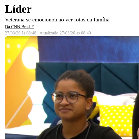
Líder
Veterana se emocionou ao ver fotos da família
Da CNN Brasil*
27/03/26 às 08:48
|
Atualizado
27/03/26 às 08:49