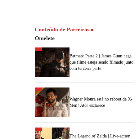
Conteúdo de Parceiros
Omelete
Batman: Parte 2 | James Gunn nega
que filme esteja sendo filmado junto
com terceira parte
Wagner Moura está no reboot de X-
Men? Ator esclarece
The Legend of Zelda | Live-action