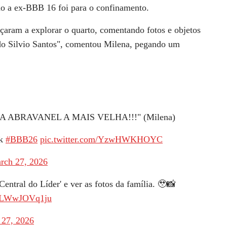
o a ex-BBB 16 foi para o confinamento.
eçaram a explorar o quarto, comentando fotos e objetos
 do
Silvio Santos
", comentou Milena, pegando um
A ABRAVANEL A MAIS VELHA!!!" (Milena)
kk
#BBB26
pic.twitter.com/YzwHWKHOYC
rch 27, 2026
entral do Líder' e ver as fotos da família. 🥹📸
om/LWwJOVq1ju
 27, 2026