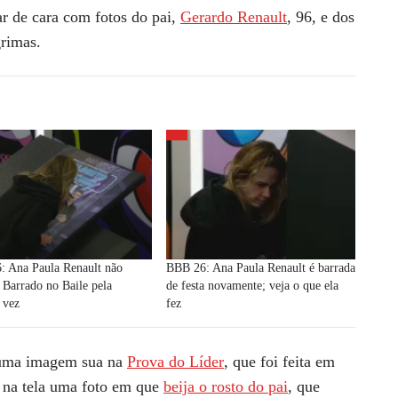
ar de cara com fotos do pai,
Gerardo Renault
, 96, e dos
grimas.
: Ana Paula Renault não
BBB 26: Ana Paula Renault é barrada
Barrado no Baile pela
de festa novamente; veja o que ela
a vez
fez
r uma imagem sua na
Prova do Líder
, que foi feita em
u na tela uma foto em que
beija o rosto do pai
, que