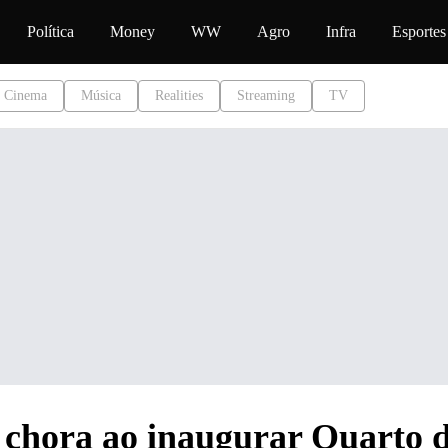
teúdo
Política
Money
WW
Agro
Infra
Esportes
Cinema
Música
Realities
Streaming
TV
 chora ao inaugurar Quarto 