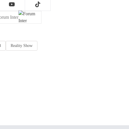
orum Inter
B
Reality Show