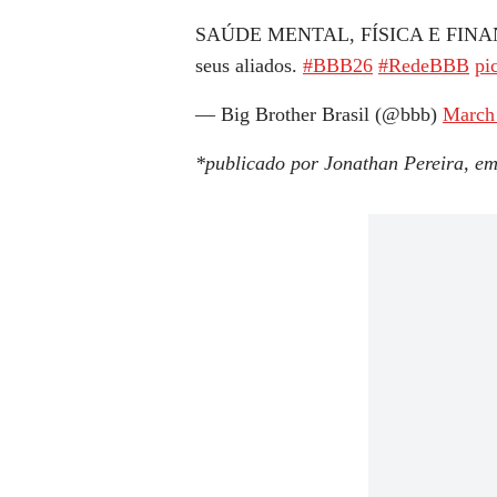
SAÚDE MENTAL, FÍSICA E FINANC
seus aliados.
#BBB26
#RedeBBB
pi
— Big Brother Brasil (@bbb)
March
*publicado por Jonathan Pereira, e