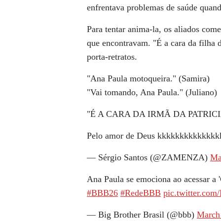
enfrentava problemas de saúde quand
Para tentar anima-la, os aliados com
que encontravam. "É a cara da filha
porta-retratos.
"Ana Paula motoqueira." (Samira)
"Vai tomando, Ana Paula." (Juliano)
"É A CARA DA IRMÃ DA PATRICI
Pelo amor de Deus kkkkkkkkkkkkk
— Sérgio Santos (@ZAMENZA)
Ma
Ana Paula se emociona ao acessar a 'C
#BBB26
#RedeBBB
pic.twitter.c
— Big Brother Brasil (@bbb)
March