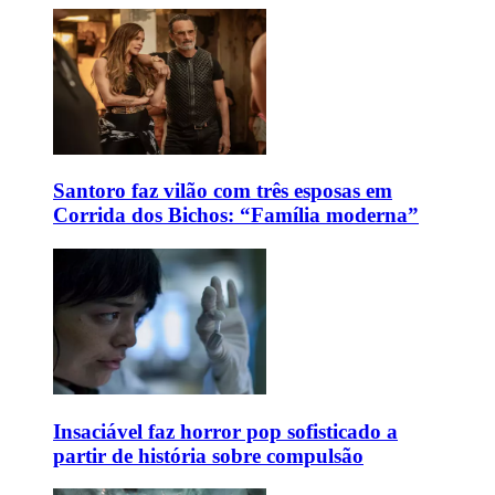
Santoro faz vilão com três esposas em
Corrida dos Bichos: “Família moderna”
Insaciável faz horror pop sofisticado a
partir de história sobre compulsão