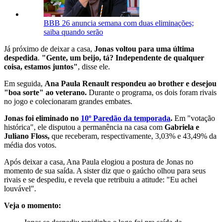
BBB 26 anuncia semana com duas eliminações;
saiba quando serão
Já próximo de deixar a casa,
Jonas voltou para uma última
despedida
.
"Gente, um beijo, tá? Independente de qualquer
coisa, estamos juntos"
, disse ele.
Em seguida,
Ana Paula Renault respondeu ao brother e desejou
"boa sorte" ao veterano.
Durante o programa, os dois foram rivais
no jogo e colecionaram grandes embates.
Jonas foi eliminado no
10º Paredão da temporada
.
Em "votação
histórica", ele disputou a permanência na casa com
Gabriela e
Juliano Floss,
que receberam, respectivamente, 3,03% e 43,49% da
média dos votos.
Após deixar a casa, Ana Paula elogiou a postura de Jonas no
momento de sua saída. A sister diz que o gaúcho olhou para seus
rivais e se despediu, e revela que retribuiu a atitude: "Eu achei
louvável".
Veja o momento: