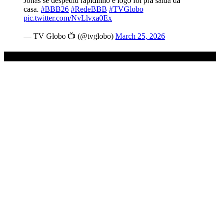
Jonas se despediu rapidinho e logo foi pra saída da
casa.
#BBB26
#RedeBBB
#TVGlobo
pic.twitter.com/NvLlvxa0Ex
— TV Globo 📺 (@tvglobo)
March 25, 2026