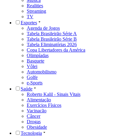
Música
Realities
Streaming
TV
Esportes
Agenda de Jogos
Tabela Brasileirão Série A
Tabela Brasileirão Série B
Tabela Eliminatórias 2026
Copa Libertadores da América
Olimpíadas
Basquete
Vôlei
Automobilismo
Golfe
e-Sports
Saúde
Roberto Kalil - Sinais Vitais
Alimentação
Exercícios Físicos
Vacinação
Câncer
Drogas
Obesidade
Tecnologia