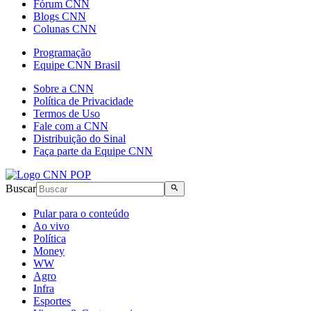
Fórum CNN
Blogs CNN
Colunas CNN
Programação
Equipe CNN Brasil
Sobre a CNN
Política de Privacidade
Termos de Uso
Fale com a CNN
Distribuição do Sinal
Faça parte da Equipe CNN
Buscar
Pular para o conteúdo
Ao vivo
Política
Money
WW
Agro
Infra
Esportes