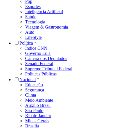
Pop
Esportes
Inteligência Artificial
Saúde
Tecnologia
Viagem & Gastronomia
Auto
LifeStyle
Política
Índice CNN
Governo Lula
Câmara dos Deputados
Senado Federal
Supremo Tribunal Federal
Políticas Públicas
Nacional
Educação
Segurança
Clima
Meio Ambiente
Auxílio Brasil
São Paulo
Rio de Janeiro
Minas Gerais
Brasília