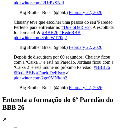
pic.twitter.com/t2UrPxSNeJ
— Big Brother Brasil (@bbb)
February 22, 2026
Chaiany teve que escolher uma pessoa do seu 'Paredão
Perfeito' para enfrentar no
#DueloDeRisco
. A escolhida
foi Jordana! 🔥
#BBB26
#RedeBBB
pic.twitter.com/85h2WT70q2
— Big Brother Brasil (@bbb)
February 22, 2026
Depois de discutirem por 60 segundos, Chaiany ficou
com a ‘Caixa 1’ e está no Paredão. Jordana ficou com a
‘Caixa 2’ e está imune no próximo Paredão.
#BBB26
#RedeBBB
#DueloDeRisco
⚔️
pic.twitter.com/2go0MNkon2
— Big Brother Brasil (@bbb)
February 22, 2026
Entenda a formação do 6º Paredão do
BBB 26