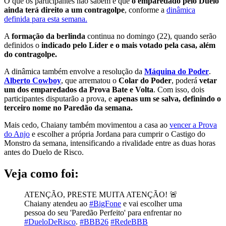
O que os participantes não sabem é que
o emparedado pelo Duelo
ainda terá direito a um contragolpe
, conforme a
dinâmica
definida para esta semana.
A
formação da berlinda
continua no domingo (22), quando serão
definidos o
indicado pelo Líder e o mais votado pela casa, além
do contragolpe.
A dinâmica também envolve a resolução da
Máquina do Poder
.
Alberto Cowboy
, que arrematou o
Colar do Poder
, poderá
vetar
um dos emparedados da Prova Bate e Volta
. Com isso, dois
participantes disputarão a prova, e
apenas um se salva, definindo o
terceiro nome no Paredão da semana.
Mais cedo, Chaiany também movimentou a casa ao
vencer a Prova
do Anjo
e escolher a própria Jordana para cumprir o Castigo do
Monstro da semana, intensificando a rivalidade entre as duas horas
antes do Duelo de Risco.
Veja como foi:
ATENÇÃO, PRESTE MUITA ATENÇÃO! 🚨
Chaiany atendeu ao
#BigFone
e vai escolher uma
pessoa do seu 'Paredão Perfeito' para enfrentar no
#DueloDeRisco
.
#BBB26
#RedeBBB