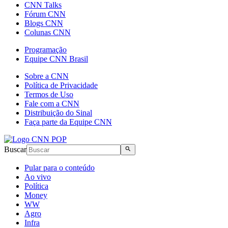
CNN Talks
Fórum CNN
Blogs CNN
Colunas CNN
Programação
Equipe CNN Brasil
Sobre a CNN
Política de Privacidade
Termos de Uso
Fale com a CNN
Distribuição do Sinal
Faça parte da Equipe CNN
Buscar
Pular para o conteúdo
Ao vivo
Política
Money
WW
Agro
Infra