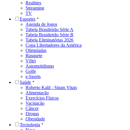
Realities
Streaming
TV
Esportes
Agenda de Jogos
Tabela Brasileirão Série A
Tabela Brasileirão Série B
Tabela Eliminatórias 2026
Copa Libertadores da América
Olimpíadas
Basquete
Vôlei
Automobilismo
Golfe
e-Sports
Saúde
Roberto Kalil - Sinais Vitais
Alimentação
Exercícios Físicos
Vacinação
Câncer
Drogas
Obesidade
Tecnologia
Nasa