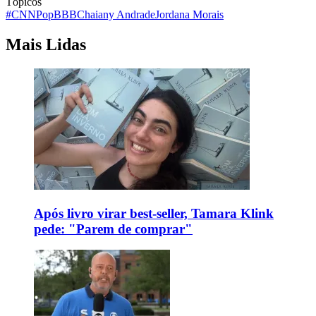
Tópicos
#CNNPop
BBB
Chaiany Andrade
Jordana Morais
Mais Lidas
Após livro virar best-seller, Tamara Klink
pede: "Parem de comprar"