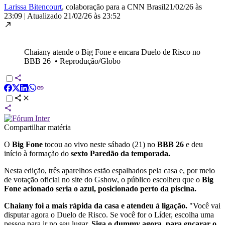
Larissa Bitencourt
, colaboração para a CNN Brasil
21/02/26 às
23:09
|
Atualizado
21/02/26 às 23:52
Chaiany atende o Big Fone e encara Duelo de Risco no
BBB 26
•
Reprodução/Globo
Compartilhar matéria
O
Big Fone
tocou ao vivo neste sábado (21) no
BBB 26
e deu
início à formação do
sexto Paredão da temporada.
Nesta edição, três aparelhos estão espalhados pela casa e, por meio
de votação oficial no site do Gshow, o público escolheu que o
Big
Fone acionado seria o azul, posicionado perto da piscina.
Chaiany foi a mais rápida da casa e atendeu à ligação.
"Você vai
disputar agora o Duelo de Risco. Se você for o Líder, escolha uma
pessoa para ir no seu lugar.
Siga o dummy agora, para encarar o