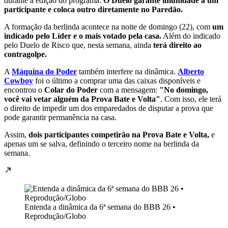
durante a edição do programa.
O Duelo garante imunidade a um
participante e coloca outro diretamente no Paredão.
A formação da berlinda acontece na noite de domingo (22), com
um
indicado pelo Líder e o mais votado pela casa.
Além do indicado
pelo Duelo de Risco que, nesta semana, ainda
terá direito ao
contragolpe.
A
Máquina do Poder
também interfere na dinâmica.
Alberto
Cowboy
foi o último a comprar uma das caixas disponíveis e
encontrou o
Colar do Poder
com a mensagem:
"No domingo,
você vai vetar alguém da Prova Bate e Volta"
. Com isso, ele terá
o direito de impedir um dos emparedados de disputar a prova que
pode garantir permanência na casa.
Assim,
dois participantes competirão na Prova Bate e Volta,
e
apenas um se salva, definindo o terceiro nome na berlinda da
semana.
Entenda a dinâmica da 6ª semana do BBB 26 •
Reprodução/Globo