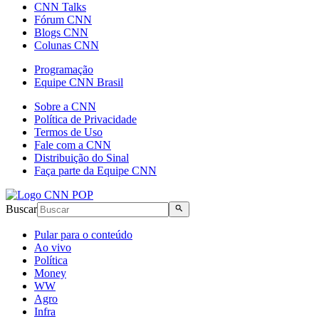
CNN Talks
Fórum CNN
Blogs CNN
Colunas CNN
Programação
Equipe CNN Brasil
Sobre a CNN
Política de Privacidade
Termos de Uso
Fale com a CNN
Distribuição do Sinal
Faça parte da Equipe CNN
Buscar
Pular para o conteúdo
Ao vivo
Política
Money
WW
Agro
Infra