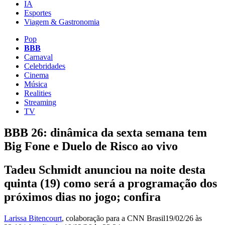
IA
Esportes
Viagem & Gastronomia
Pop
BBB
Carnaval
Celebridades
Cinema
Música
Realities
Streaming
TV
BBB 26: dinâmica da sexta semana tem
Big Fone e Duelo de Risco ao vivo
Tadeu Schmidt anunciou na noite desta
quinta (19) como será a programação dos
próximos dias no jogo; confira
Larissa Bitencourt
, colaboração para a CNN Brasil
19/02/26 às