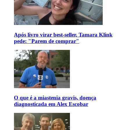
Após livro virar best-seller, Tamara Klink
pede: "Parem de comprar"
O que é a miastenia gravis, doença
diagnosticada em Alex Escobar