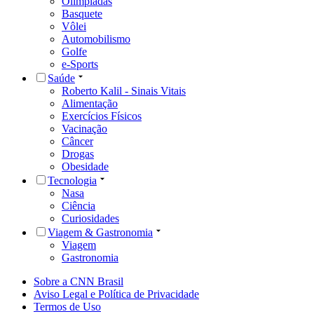
Olimpíadas
Basquete
Vôlei
Automobilismo
Golfe
e-Sports
Saúde
Roberto Kalil - Sinais Vitais
Alimentação
Exercícios Físicos
Vacinação
Câncer
Drogas
Obesidade
Tecnologia
Nasa
Ciência
Curiosidades
Viagem & Gastronomia
Viagem
Gastronomia
Sobre a CNN Brasil
Aviso Legal e Política de Privacidade
Termos de Uso