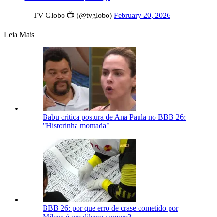
— TV Globo 📺 (@tvglobo)
February 20, 2026
Leia Mais
Babu critica postura de Ana Paula no BBB 26:
"Historinha montada"
BBB 26: por que erro de crase cometido por
Milena é um dilema comum?