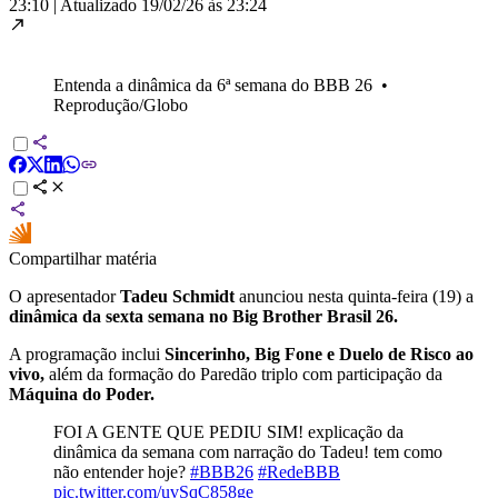
23:10
|
Atualizado
19/02/26 às 23:24
Entenda a dinâmica da 6ª semana do BBB 26
•
Reprodução/Globo
Compartilhar matéria
O apresentador
Tadeu Schmidt
anunciou nesta quinta-feira (19) a
dinâmica da sexta semana no
Big Brother Brasil 26
.
A programação inclui
Sincerinho, Big Fone e Duelo de Risco ao
vivo,
além da formação do Paredão triplo com participação da
Máquina do Poder.
FOI A GENTE QUE PEDIU SIM! explicação da
dinâmica da semana com narração do Tadeu! tem como
não entender hoje?
#BBB26
#RedeBBB
pic.twitter.com/uvSqC858ge