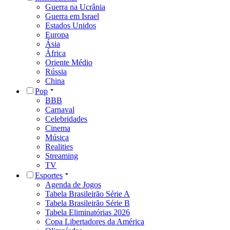
Guerra na Ucrânia
Guerra em Israel
Estados Unidos
Europa
Ásia
África
Oriente Médio
Rússia
China
Pop
BBB
Carnaval
Celebridades
Cinema
Música
Realities
Streaming
TV
Esportes
Agenda de Jogos
Tabela Brasileirão Série A
Tabela Brasileirão Série B
Tabela Eliminatórias 2026
Copa Libertadores da América