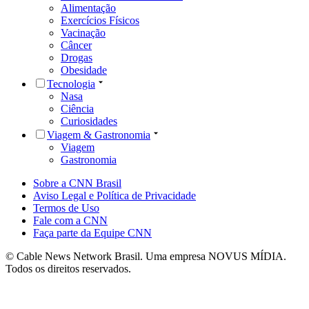
Alimentação
Exercícios Físicos
Vacinação
Câncer
Drogas
Obesidade
Tecnologia
Nasa
Ciência
Curiosidades
Viagem & Gastronomia
Viagem
Gastronomia
Sobre a CNN Brasil
Aviso Legal e Política de Privacidade
Termos de Uso
Fale com a CNN
Faça parte da Equipe CNN
© Cable News Network Brasil. Uma empresa NOVUS MÍDIA.
Todos os direitos reservados.