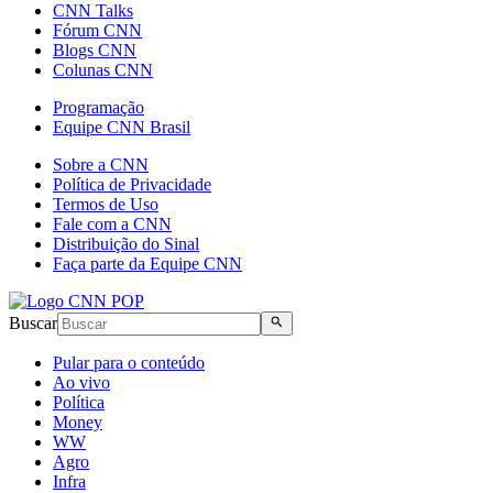
CNN Talks
Fórum CNN
Blogs CNN
Colunas CNN
Programação
Equipe CNN Brasil
Sobre a CNN
Política de Privacidade
Termos de Uso
Fale com a CNN
Distribuição do Sinal
Faça parte da Equipe CNN
Buscar
Pular para o conteúdo
Ao vivo
Política
Money
WW
Agro
Infra