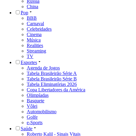
Rússia
China
Pop
BBB
Carnaval
Celebridades
Cinema
Música
Realities
Streaming
TV
Esportes
Agenda de Jogos
Tabela Brasileirão Série A
Tabela Brasileirão Série B
Tabela Eliminatórias 2026
Copa Libertadores da América
Olimpíadas
Basquete
Vôlei
Automobilismo
Golfe
e-Sports
Saúde
Roberto Kalil - Sinais Vitais