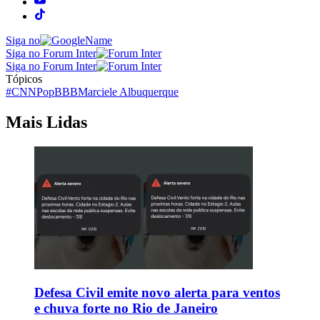
Siga no
Siga no Forum Inter
Siga no Forum Inter
Tópicos
#CNNPop
BBB
Marciele Albuquerque
Mais Lidas
Defesa Civil emite novo alerta para ventos
e chuva forte no Rio de Janeiro