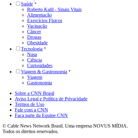
Saúde
Roberto Kalil - Sinais Vitais
Alimentação
Exercícios Físicos
Vacinação
Câncer
Drogas
Obesidade
Tecnologia
Nasa
Ciência
Curiosidades
Viagem & Gastronomia
Viagem
Gastronomia
Sobre a CNN Brasil
Aviso Legal e Política de Privacidade
Termos de Uso
Fale com a CNN
Faça parte da Equipe CNN
© Cable News Network Brasil. Uma empresa NOVUS MÍDIA.
Todos os direitos reservados.