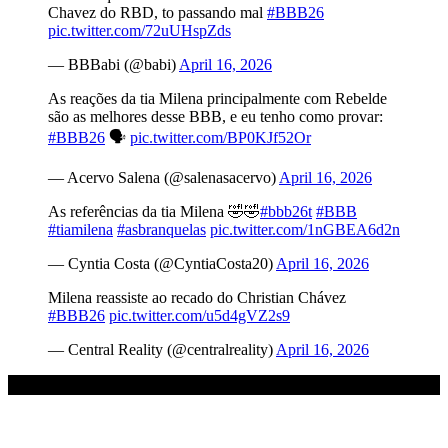
Chavez do RBD, to passando mal
#BBB26
pic.twitter.com/72uUHspZds
— BBBabi (@babi)
April 16, 2026
As reações da tia Milena principalmente com Rebelde
são as melhores desse BBB, e eu tenho como provar:
#BBB26
🗣️
pic.twitter.com/BP0KJf52Or
— Acervo Salena (@salenasacervo)
April 16, 2026
As referências da tia Milena 🤣🤣
#bbb26t
#BBB
#tiamilena
#asbranquelas
pic.twitter.com/1nGBEA6d2n
— Cyntia Costa (@CyntiaCosta20)
April 16, 2026
Milena reassiste ao recado do Christian Chávez
#BBB26
pic.twitter.com/u5d4gVZ2s9
— Central Reality (@centralreality)
April 16, 2026