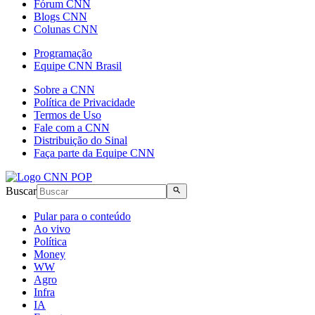
Fórum CNN
Blogs CNN
Colunas CNN
Programação
Equipe CNN Brasil
Sobre a CNN
Política de Privacidade
Termos de Uso
Fale com a CNN
Distribuição do Sinal
Faça parte da Equipe CNN
Buscar
Pular para o conteúdo
Ao vivo
Política
Money
WW
Agro
Infra
IA