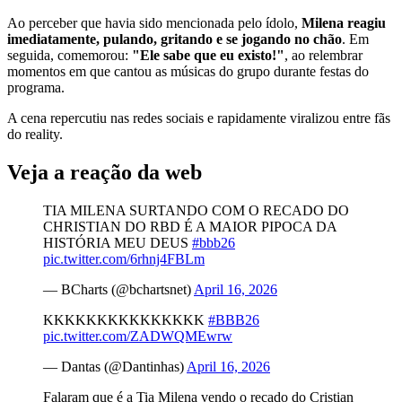
Ao perceber que havia sido mencionada pelo ídolo,
Milena reagiu
imediatamente, pulando, gritando e se jogando no chão
. Em
seguida, comemorou:
"Ele sabe que eu existo!"
, ao relembrar
momentos em que cantou as músicas do grupo durante festas do
programa.
A cena repercutiu nas redes sociais e rapidamente viralizou entre fãs
do reality.
Veja a reação da web
TIA MILENA SURTANDO COM O RECADO DO
CHRISTIAN DO RBD É A MAIOR PIPOCA DA
HISTÓRIA MEU DEUS
#bbb26
pic.twitter.com/6rhnj4FBLm
— BCharts (@bchartsnet)
April 16, 2026
KKKKKKKKKKKKKKK
#BBB26
pic.twitter.com/ZADWQMEwrw
— Dantas (@Dantinhas)
April 16, 2026
Falaram que é a Tia Milena vendo o recado do Cristian