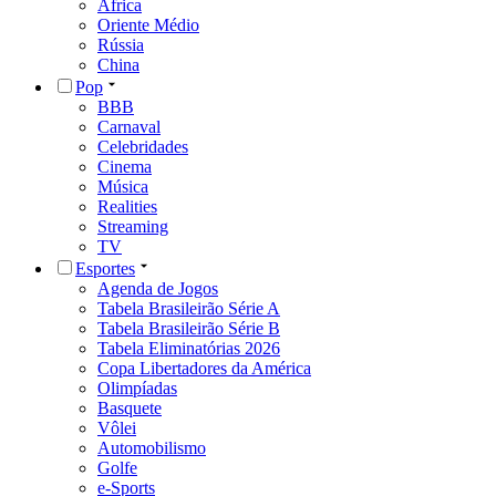
África
Oriente Médio
Rússia
China
Pop
BBB
Carnaval
Celebridades
Cinema
Música
Realities
Streaming
TV
Esportes
Agenda de Jogos
Tabela Brasileirão Série A
Tabela Brasileirão Série B
Tabela Eliminatórias 2026
Copa Libertadores da América
Olimpíadas
Basquete
Vôlei
Automobilismo
Golfe
e-Sports