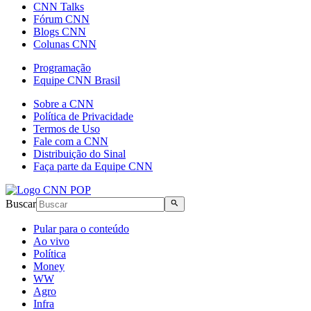
CNN Talks
Fórum CNN
Blogs CNN
Colunas CNN
Programação
Equipe CNN Brasil
Sobre a CNN
Política de Privacidade
Termos de Uso
Fale com a CNN
Distribuição do Sinal
Faça parte da Equipe CNN
Buscar
Pular para o conteúdo
Ao vivo
Política
Money
WW
Agro
Infra