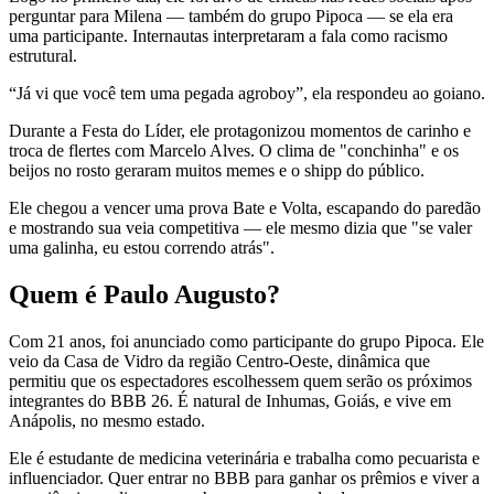
perguntar para Milena — também do grupo Pipoca — se ela era
uma participante. Internautas interpretaram a fala como racismo
estrutural.
“Já vi que você tem uma pegada agroboy”, ela respondeu ao goiano.
Durante a Festa do Líder, ele protagonizou momentos de carinho e
troca de flertes com Marcelo Alves. O clima de "conchinha" e os
beijos no rosto geraram muitos memes e o shipp do público.
Ele chegou a vencer uma prova Bate e Volta, escapando do paredão
e mostrando sua veia competitiva — ele mesmo dizia que "se valer
uma galinha, eu estou correndo atrás".
Quem é Paulo Augusto?
Com 21 anos, foi anunciado como participante do grupo Pipoca. Ele
veio da Casa de Vidro da região Centro-Oeste, dinâmica que
permitiu que os espectadores escolhessem quem serão os próximos
integrantes do BBB 26. É natural de Inhumas, Goiás, e vive em
Anápolis, no mesmo estado.
Ele é estudante de medicina veterinária e trabalha como pecuarista e
influenciador. Quer entrar no BBB para ganhar os prêmios e viver a