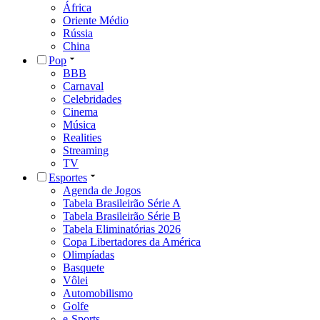
África
Oriente Médio
Rússia
China
Pop
BBB
Carnaval
Celebridades
Cinema
Música
Realities
Streaming
TV
Esportes
Agenda de Jogos
Tabela Brasileirão Série A
Tabela Brasileirão Série B
Tabela Eliminatórias 2026
Copa Libertadores da América
Olimpíadas
Basquete
Vôlei
Automobilismo
Golfe
e-Sports