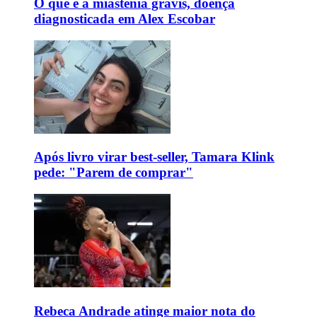
O que é a miastenia gravis, doença
diagnosticada em Alex Escobar
Após livro virar best-seller, Tamara Klink
pede: "Parem de comprar"
Rebeca Andrade atinge maior nota do