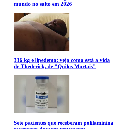
mundo no salto em 2026
336 kg e lipedema: veja como está a vida
de Thederick, de "Quilos Mortais"
Sete pacientes que receberam polilaminina