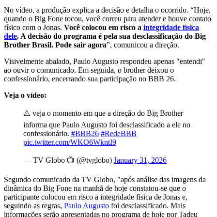
No vídeo, a produção explica a decisão e detalha o ocorrido. “Hoje,
quando o Big Fone tocou, você correu para atender e houve contato
físico com o Jonas.
Você colocou em risco a
integridade física
dele
. A decisão do programa é pela sua desclassificação do Big
Brother Brasil. Pode sair agora
”, comunicou a direção.
Visivelmente abalado, Paulo Augusto respondeu apenas "entendi"
ao ouvir o comunicado. Em seguida, o brother deixou o
confessionário, encerrando sua participação no BBB 26.
Veja o vídeo:
⚠️ veja o momento em que a direção do Big Brother
informa que Paulo Augusto foi desclassificado a ele no
confessionário.
#BBB26
#RedeBBB
pic.twitter.com/WKO6WkntI9
— TV Globo 📺 (@tvglobo)
January 31, 2026
Segundo comunicado da TV Globo, "após análise das imagens da
dinâmica do Big Fone na manhã de hoje constatou-se que o
participante colocou em risco a integridade física de Jonas e,
seguindo as regras,
Paulo Augusto
foi desclassificado. Mais
informações serão apresentadas no programa de hoje por Tadeu