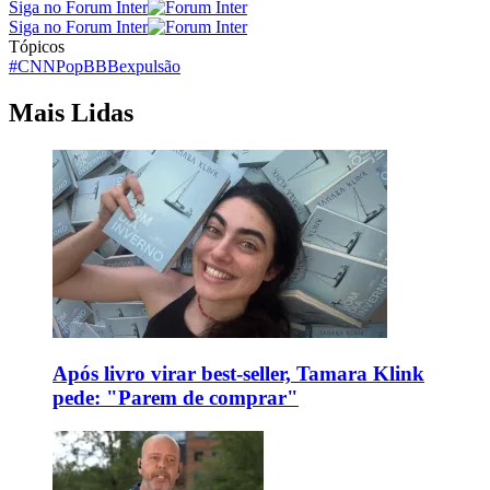
Siga no Forum Inter
Siga no Forum Inter
Tópicos
#CNNPop
BBB
expulsão
Mais Lidas
Após livro virar best-seller, Tamara Klink
pede: "Parem de comprar"