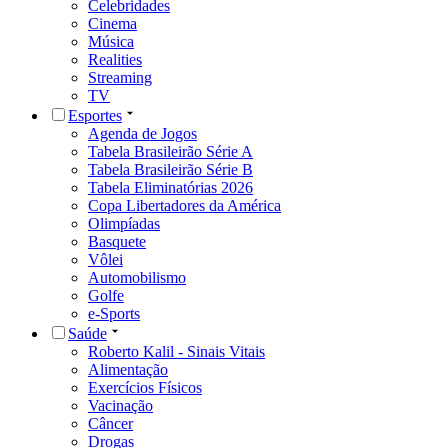
Celebridades
Cinema
Música
Realities
Streaming
TV
Esportes
Agenda de Jogos
Tabela Brasileirão Série A
Tabela Brasileirão Série B
Tabela Eliminatórias 2026
Copa Libertadores da América
Olimpíadas
Basquete
Vôlei
Automobilismo
Golfe
e-Sports
Saúde
Roberto Kalil - Sinais Vitais
Alimentação
Exercícios Físicos
Vacinação
Câncer
Drogas