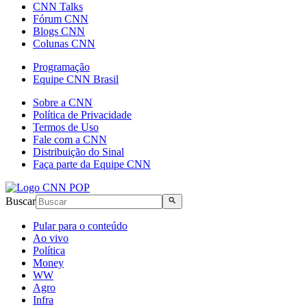
CNN Talks
Fórum CNN
Blogs CNN
Colunas CNN
Programação
Equipe CNN Brasil
Sobre a CNN
Política de Privacidade
Termos de Uso
Fale com a CNN
Distribuição do Sinal
Faça parte da Equipe CNN
Buscar
Pular para o conteúdo
Ao vivo
Política
Money
WW
Agro
Infra