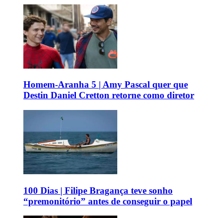
Homem-Aranha 5 | Amy Pascal quer que
Destin Daniel Cretton retorne como diretor
100 Dias | Filipe Bragança teve sonho
“premonitório” antes de conseguir o papel