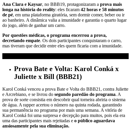
Ana Clara e Kaysar
, no BBB19, protagonizaram a
prova mais
longa na história do reality
: eles ficaram
42 horas e 58 minutos
de pé
, em uma plataforma giratória, sem dormir comer, beber ou ir
ao banheiro. A dinâmica valia a imunidade e garantia o quarto lugar
do jogo, além de ganhar um carro.
Por questões médicas, o programa encerrou a prova,
decretando empate
. Os dois participantes conquistaram o carro,
mas tiveram que decidir entre eles quem ficaria com a imunidade.
Prova Bate e Volta: Karol Conká x
Juliette x Bill (BBB21)
Karol Conká venceu a prova Bate e Volta do BBB21, contra Juliette
e Arcrebiano, e se livrou do
segundo paredão do programa
. A
prova de sorte consistia em descobrir qual torneira abriria o sistema
de água. A rapper acertou o número na quinta rodada, garantindo
sua permanência no programa por mais uma semana. A vitória de
Karol Conká foi uma surpresa e decepção para muitos, pois ela era
uma das participantes mais rejeitadas e
o público aguardava
ansiosamente pela sua eliminação.