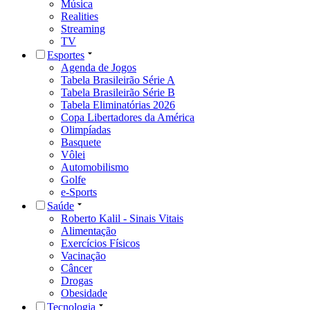
Música
Realities
Streaming
TV
Esportes
Agenda de Jogos
Tabela Brasileirão Série A
Tabela Brasileirão Série B
Tabela Eliminatórias 2026
Copa Libertadores da América
Olimpíadas
Basquete
Vôlei
Automobilismo
Golfe
e-Sports
Saúde
Roberto Kalil - Sinais Vitais
Alimentação
Exercícios Físicos
Vacinação
Câncer
Drogas
Obesidade
Tecnologia