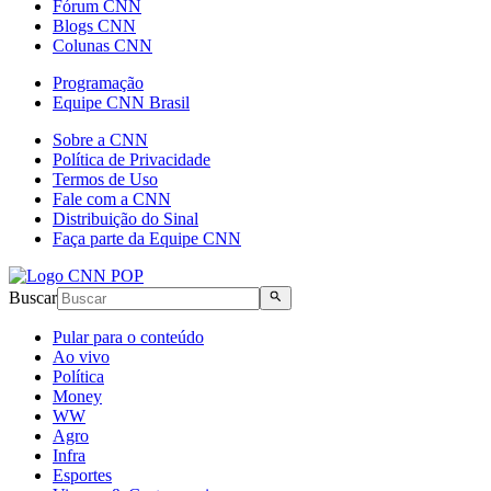
Fórum CNN
Blogs CNN
Colunas CNN
Programação
Equipe CNN Brasil
Sobre a CNN
Política de Privacidade
Termos de Uso
Fale com a CNN
Distribuição do Sinal
Faça parte da Equipe CNN
Buscar
Pular para o conteúdo
Ao vivo
Política
Money
WW
Agro
Infra
Esportes