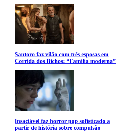
Santoro faz vilão com três esposas em
Corrida dos Bichos: “Família moderna”
Insaciável faz horror pop sofisticado a
partir de história sobre compulsão