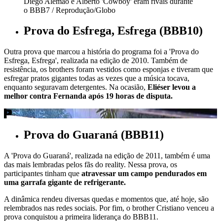
Diego Alemão e Alberto 'Cowboy' eram rivais durante
o BBB7 / Reprodução/Globo
Prova do Esfrega, Esfrega (BBB10)
Outra prova que marcou a história do programa foi a 'Prova do
Esfrega, Esfrega', realizada na edição de 2010. Também de
resistência, os brothers foram vestidos como esponjas e tiveram que
esfregar pratos gigantes todas as vezes que a música tocava,
enquanto seguravam detergentes. Na ocasião,
Eliéser levou a
melhor contra Fernanda após 19 horas de disputa.
Prova do Guaraná (BBB11)
A 'Prova do Guaraná', realizada na edição de 2011, também é uma
das mais lembradas pelos fãs do reality. Nessa prova, os
participantes tinham que
atravessar um campo pendurados em
uma garrafa gigante de refrigerante.
A dinâmica rendeu diversas quedas e momentos que, até hoje, são
relembrados nas redes sociais. Por fim, o brother Cristiano venceu a
prova conquistou a primeira liderança do BBB11.