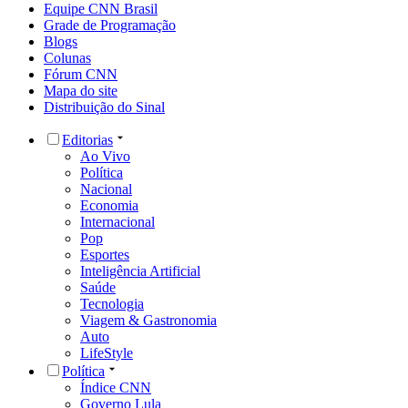
Equipe CNN Brasil
Grade de Programação
Blogs
Colunas
Fórum CNN
Mapa do site
Distribuição do Sinal
Editorias
Ao Vivo
Política
Nacional
Economia
Internacional
Pop
Esportes
Inteligência Artificial
Saúde
Tecnologia
Viagem & Gastronomia
Auto
LifeStyle
Política
Índice CNN
Governo Lula