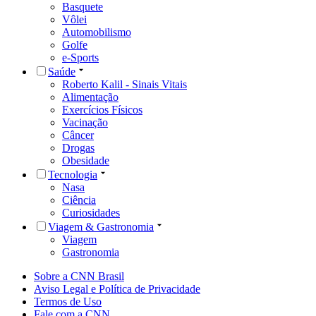
Basquete
Vôlei
Automobilismo
Golfe
e-Sports
Saúde
Roberto Kalil - Sinais Vitais
Alimentação
Exercícios Físicos
Vacinação
Câncer
Drogas
Obesidade
Tecnologia
Nasa
Ciência
Curiosidades
Viagem & Gastronomia
Viagem
Gastronomia
Sobre a CNN Brasil
Aviso Legal e Política de Privacidade
Termos de Uso
Fale com a CNN