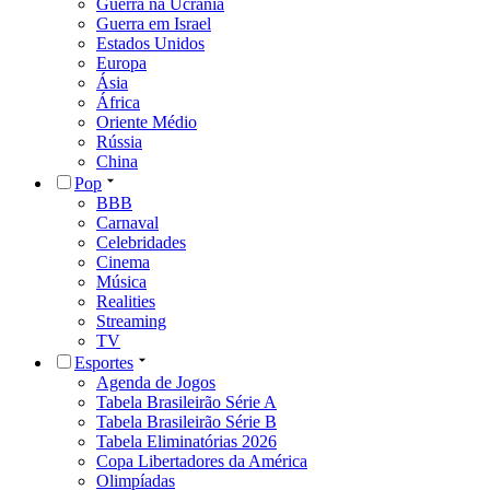
Guerra na Ucrânia
Guerra em Israel
Estados Unidos
Europa
Ásia
África
Oriente Médio
Rússia
China
Pop
BBB
Carnaval
Celebridades
Cinema
Música
Realities
Streaming
TV
Esportes
Agenda de Jogos
Tabela Brasileirão Série A
Tabela Brasileirão Série B
Tabela Eliminatórias 2026
Copa Libertadores da América
Olimpíadas