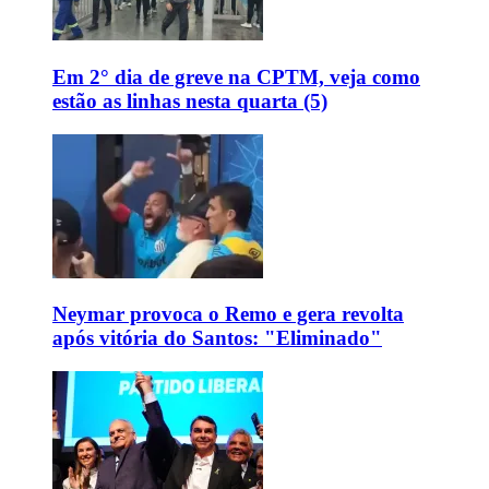
Em 2° dia de greve na CPTM, veja como
estão as linhas nesta quarta (5)
Neymar provoca o Remo e gera revolta
após vitória do Santos: "Eliminado"