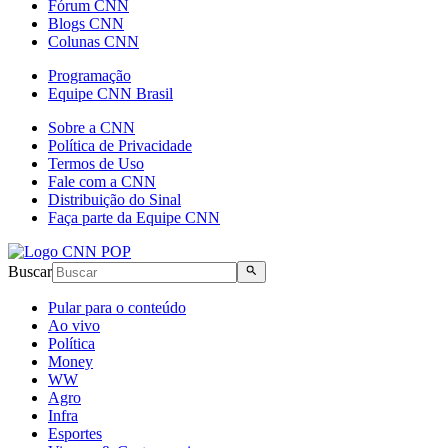
Fórum CNN
Blogs CNN
Colunas CNN
Programação
Equipe CNN Brasil
Sobre a CNN
Política de Privacidade
Termos de Uso
Fale com a CNN
Distribuição do Sinal
Faça parte da Equipe CNN
Buscar
Pular para o conteúdo
Ao vivo
Política
Money
WW
Agro
Infra
Esportes