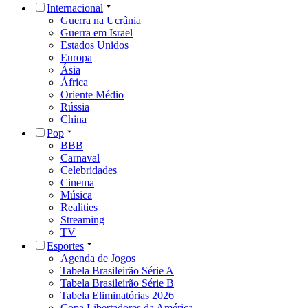
Internacional
Guerra na Ucrânia
Guerra em Israel
Estados Unidos
Europa
Ásia
África
Oriente Médio
Rússia
China
Pop
BBB
Carnaval
Celebridades
Cinema
Música
Realities
Streaming
TV
Esportes
Agenda de Jogos
Tabela Brasileirão Série A
Tabela Brasileirão Série B
Tabela Eliminatórias 2026
Copa Libertadores da América