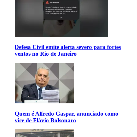
Defesa Civil emite alerta severo para fortes
ventos no Rio de Janeiro
Quem é Alfredo Gaspar, anunciado como
vice de Flávio Bolsonaro