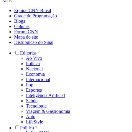
Mais
Equipe CNN Brasil
Grade de Programação
Blogs
Colunas
Fórum CNN
Mapa do site
Distribuição do Sinal
Editorias
Ao Vivo
Política
Nacional
Economia
Internacional
Pop
Esportes
Inteligência Artificial
Saúde
Tecnologia
Viagem & Gastronomia
Auto
LifeStyle
Política