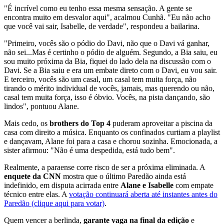
"É incrível como eu tenho essa mesma sensação. A gente se
encontra muito em desvalor aqui", acalmou Cunhã. "Eu não acho
que você vai sair, Isabelle, de verdade", respondeu a bailarina.
"Primeiro, vocês são o pódio do Davi, não que o Davi vá ganhar,
não sei...Mas é certinho o pódio de alguém. Segundo, a Bia saiu, eu
sou muito próxima da Bia, fiquei do lado dela na discussão com o
Davi. Se a Bia saiu e era um embate direto com o Davi, eu vou sair.
E terceiro, vocês são um casal, um casal tem muita força, não
tirando o mérito individual de vocês, jamais, mas querendo ou não,
casal tem muita força, isso é óbvio. Vocês, na pista dançando, são
lindos", pontuou Alane.
Mais cedo, os
brothers do Top 4
puderam aproveitar a piscina da
casa com direito a música. Enquanto os confinados curtiam a playlist
e dançavam, Alane foi para a casa e chorou sozinha. Emocionada, a
sister afirmou: "Não é uma despedida, está tudo bem".
Realmente, a paraense corre risco de ser a próxima eliminada. A
enquete da CNN
mostra que o último Paredão ainda está
indefinido, em disputa acirrada entre
Alane e Isabelle
com empate
técnico entre elas. A
votação continuará aberta até instantes antes do
Paredão (clique aqui para votar)
.
Quem vencer a berlinda,
garante vaga na final da edição
e