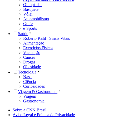
Olimpíadas
Basquete
Vôlei
Automobilismo
Golfe
e-Sports
Saúde
Roberto Kalil - Sinais Vitais
Alimentação
Exercícios Físicos
Vacinação
Câncer
Drogas
Obesidade
Tecnologia
Nasa
Ciência
Curiosidades
Viagem & Gastronomia
Viagem
Gastronomia
Sobre a CNN Brasil
Aviso Legal e Política de Privacidade