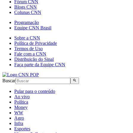
Fórum CNN
Blogs CNN
Colunas CNN
Programação
Equipe CNN Brasil
Sobre a CNN
Política de Privacidade
Termos de Uso
Fale com a CNN
Distribuição do Sinal
Faça parte da Equipe CNN
Buscar
Pular para o conteúdo
Ao vivo
Política
Money
WW
Agro
Infra
Esportes