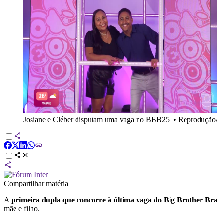
Josiane e Cléber disputam uma vaga no BBB25
•
Reprodução
Compartilhar matéria
A
primeira dupla que concorre à última vaga do Big Brother Bra
mãe e filho.