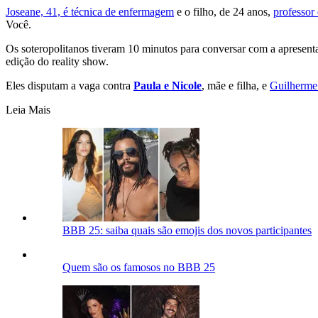
Joseane, 41, é técnica de enfermagem
e o filho, de 24 anos,
professor
Você.
Os soteropolitanos tiveram 10 minutos para conversar com a apresenta
edição do reality show.
Eles disputam a vaga contra
Paula e
Nicole
, mãe e filha, e
Guilherme
Leia Mais
BBB 25: saiba quais são emojis dos novos participantes
Quem são os famosos no BBB 25