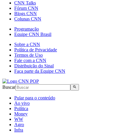
CNN Talks
Fórum CNN
Blogs CNN
Colunas CNN
Programação
Equipe CNN Brasil
Sobre a CNN
Política de Privacidade
Termos de Uso
Fale com a CNN
Distribuição do Sinal
Faça parte da Equipe CNN
Buscar
Pular para o conteúdo
Ao vivo
Política
Money
WW
Agro
Infra