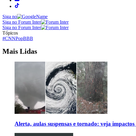
Siga no
Siga no Forum Inter
Siga no Forum Inter
Tópicos
#CNNPop
BBB
Mais Lidas
Alerta, aulas suspensas e tornado: veja impactos