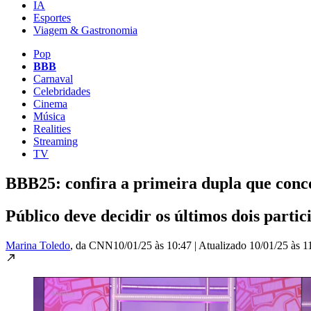
IA
Esportes
Viagem & Gastronomia
Pop
BBB
Carnaval
Celebridades
Cinema
Música
Realities
Streaming
TV
BBB25: confira a primeira dupla que conc
Público deve decidir os últimos dois parti
Marina Toledo
, da CNN
10/01/25 às 10:47
|
Atualizado
10/01/25 às 1