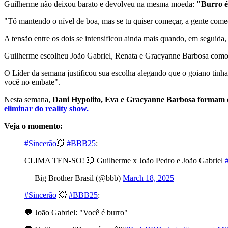
Guilherme não deixou barato e devolveu na mesma moeda:
"Burro é
"Tô mantendo o nível de boa, mas se tu quiser começar, a gente com
A tensão entre os dois se intensificou ainda mais quando, em seguid
Guilherme escolheu João Gabriel, Renata e Gracyanne Barbosa como os
O Líder da semana justificou sua escolha alegando que o goiano tinha 
você no embate".
Nesta semana,
Dani Hypolito, Eva e Gracyanne Barbosa
formam 
eliminar do reality show.
Veja o momento:
#Sincerão
💥
#BBB25
:
CLIMA TEN-SO! 💥 Guilherme x João Pedro e João Gabriel
— Big Brother Brasil (@bbb)
March 18, 2025
#Sincerão
💥
#BBB25
:
💬 João Gabriel: "Você é burro"