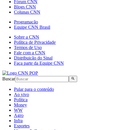
Fórum CNN
Blogs CNN
Colunas CNN
Programação
Equipe CNN Brasil
Sobre a CNN
Política de Privacidade
Termos de Uso
Fale com a CNN
Distribuição do Sinal
Faça parte da Equipe CNN
Buscar
Pular para o conteúdo
Ao vivo
Política
Money
WW
Agro
Infra
Esportes