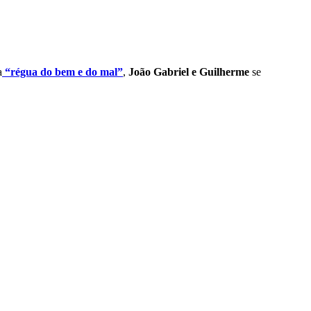
a
“régua do bem e do mal”
,
João Gabriel e Guilherme
se