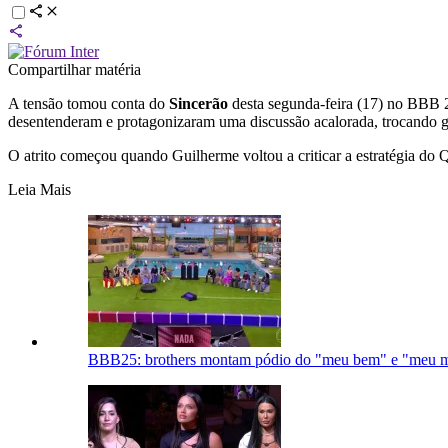
Compartilhar matéria
A tensão tomou conta do
Sincerão
desta segunda-feira (17) no BBB 2
desentenderam e protagonizaram uma discussão acalorada, trocando gr
O atrito começou quando Guilherme voltou a criticar a estratégia do Q
Leia Mais
BBB25: brothers montam pódio do "meu bem" e "meu m