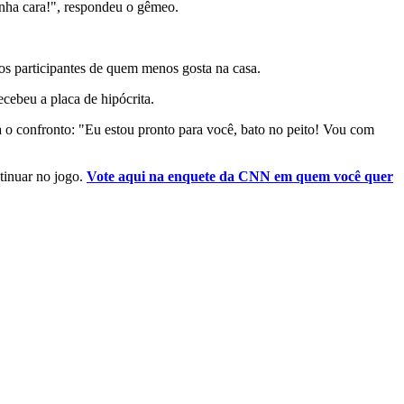
inha cara!", respondeu o gêmeo.
os participantes de quem menos gosta na casa.
cebeu a placa de hipócrita.
ra o confronto: "Eu estou pronto para você, bato no peito! Vou com
tinuar no jogo.
Vote aqui na enquete da CNN em quem você quer