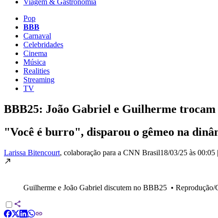
Viagem & Gastronomia
Pop
BBB
Carnaval
Celebridades
Cinema
Música
Realities
Streaming
TV
BBB25: João Gabriel e Guilherme trocam f
"Você é burro", disparou o gêmeo na dinâm
Larissa Bitencourt
, colaboração para a CNN Brasil
18/03/25 às 00:05
Guilherme e João Gabriel discutem no BBB25
•
Reprodução/