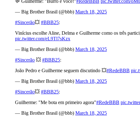
💬 Guilherme: "Burro é você!"
#RedeBBB
pic.twitter.com/o
— Big Brother Brasil (@bbb)
March 18, 2025
#Sincerão
💥
#BBB25
:
Vinícius escolhe Aline, Delma e Guilherme como os três partic
pic.twitter.com/eL9Tl7sKzx
— Big Brother Brasil (@bbb)
March 18, 2025
#Sincerão
💥
#BBB25
:
João Pedro e Guilherme seguem discutindo 💥
#RedeBBB
pic
— Big Brother Brasil (@bbb)
March 18, 2025
#Sincerão
💥
#BBB25
:
Guilherme: "Me bota em primeiro agora"
#RedeBBB
pic.twitt
— Big Brother Brasil (@bbb)
March 18, 2025