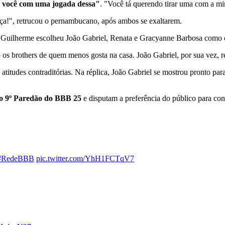
 você com uma jogada dessa"
. "Você tá querendo tirar uma com a m
eça!", retrucou o pernambucano, após ambos se exaltarem.
a, Guilherme escolheu João Gabriel, Renata e Gracyanne Barbosa como 
 brothers de quem menos gosta na casa. João Gabriel, por sua vez, re
atitudes contraditórias. Na réplica, João Gabriel se mostrou pronto pa
o 9º Paredão do BBB 25
e disputam a preferência do público para con
#RedeBBB
pic.twitter.com/YhH1FCTqV7