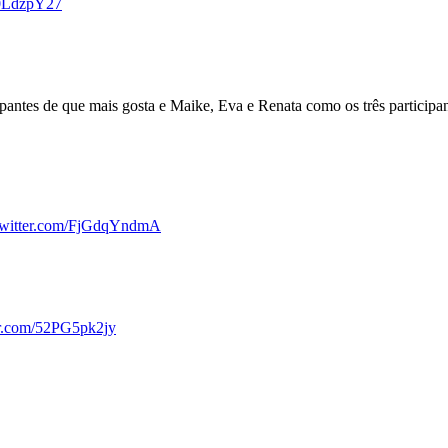
M0LdzpY27
ipantes de que mais gosta e Maike, Eva e Renata como os três participa
.twitter.com/FjGdqYndmA
er.com/52PG5pk2jy