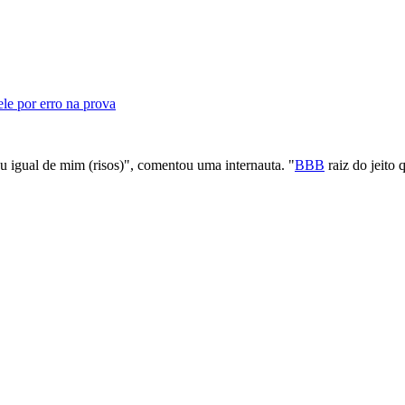
e por erro na prova
 igual de mim (risos)", comentou uma internauta. "
BBB
raiz do jeito 