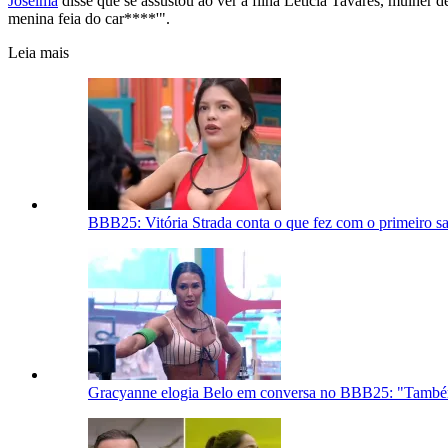
Joselma
disse que se assustou ao ver a filha Leticia Tavares, mulher
menina feia do car****'".
Leia mais
BBB25: Vitória Strada conta o que fez com o primeiro sa
Gracyanne elogia Belo em conversa no BBB25: "Tamb