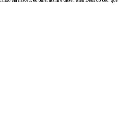
uando ela nasceu, eu olhei assim e disse: 'Meu Deus do céu, que