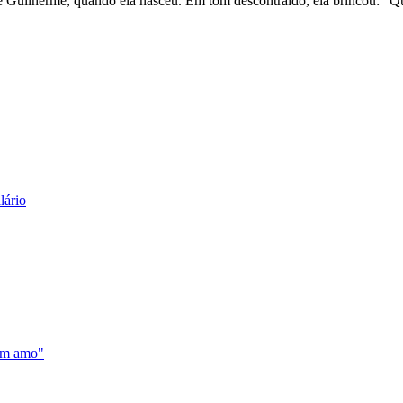
 de Guilherme, quando ela nasceu. Em tom descontraído, ela brincou: "Q
lário
ém amo"