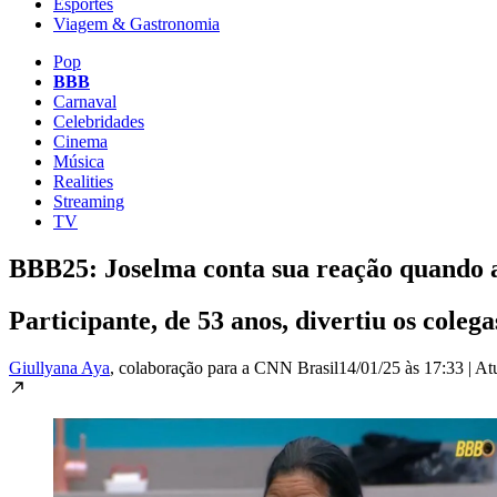
Esportes
Viagem & Gastronomia
Pop
BBB
Carnaval
Celebridades
Cinema
Música
Realities
Streaming
TV
BBB25: Joselma conta sua reação quando a
Participante, de 53 anos, divertiu os coleg
Giullyana Aya
, colaboração para a CNN Brasil
14/01/25 às 17:33
|
At