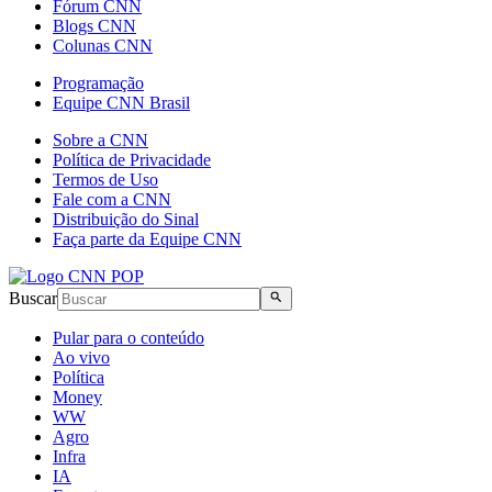
Fórum CNN
Blogs CNN
Colunas CNN
Programação
Equipe CNN Brasil
Sobre a CNN
Política de Privacidade
Termos de Uso
Fale com a CNN
Distribuição do Sinal
Faça parte da Equipe CNN
Buscar
Pular para o conteúdo
Ao vivo
Política
Money
WW
Agro
Infra
IA