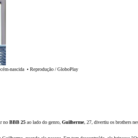
recém-nascida
•
Reprodução / GloboPlay
ar no
BBB 25
ao lado do genro,
Guilherme
, 27, divertiu os brothers ne