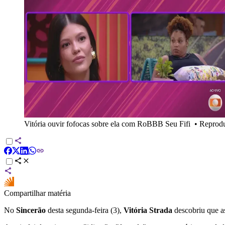
Vitória ouvir fofocas sobre ela com RoBBB Seu Fifi
•
Reprod
Compartilhar matéria
No
Sincerão
desta segunda-feira (3),
Vitória Strada
descobriu que as 