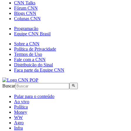
CNN Talks
Fórum CNN
Blogs CNN
Colunas CNN
Programação
Equipe CNN Brasil
Sobre a CNN
Política de Privacidade
Termos de Uso
Fale com a CNN
Distribuição do Sinal
Faça parte da Equipe CNN
Buscar
Pular para o conteúdo
Ao vivo
Política
Money
WW
Agro
Infra