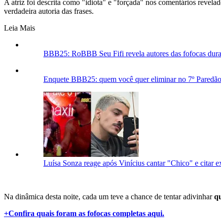
A atriz foi descrita como "idiota" e "forçada" nos comentários revelad
verdadeira autoria das frases.
Leia Mais
BBB25: RoBBB Seu Fifi revela autores das fofocas dura
Enquete BBB25: quem você quer eliminar no 7º Paredã
Luísa Sonza reage após Vinícius cantar "Chico" e citar e
Na dinâmica desta noite, cada um teve a chance de tentar adivinhar
qu
+Confira quais foram as fofocas completas aqui.