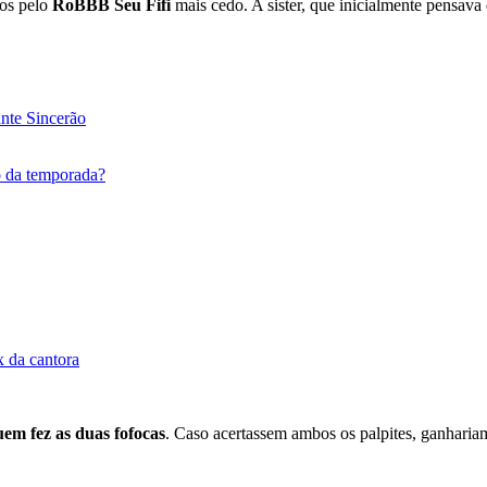
os pelo
RoBBB Seu Fifi
mais cedo. A sister, que inicialmente pensava 
nte Sincerão
o da temporada?
x da cantora
em fez as duas fofocas
. Caso acertassem ambos os palpites, ganhari