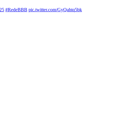
25
#RedeBBB
pic.twitter.com/GyQahtq5bk