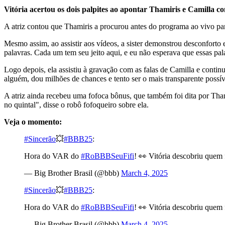
Vitória acertou os dois palpites ao apontar Thamiris e Camilla c
A atriz contou que Thamiris a procurou antes do programa ao vivo para
Mesmo assim, ao assistir aos vídeos, a sister demonstrou desconfort
palavras. Cada um tem seu jeito aqui, e eu não esperava que essas pal
Logo depois, ela assistiu à gravação com as falas de Camilla e cont
alguém, dou milhões de chances e tento ser o mais transparente possíve
A atriz ainda recebeu uma fofoca bônus, que também foi dita por Thami
no quintal", disse o robô fofoqueiro sobre ela.
Veja o momento:
#Sincerão
💥
#BBB25
:
Hora do VAR do
#RoBBBSeuFifi
! 👀 Vitória descobriu quem 
— Big Brother Brasil (@bbb)
March 4, 2025
#Sincerão
💥
#BBB25
:
Hora do VAR do
#RoBBBSeuFifi
! 👀 Vitória descobriu quem 
— Big Brother Brasil (@bbb)
March 4, 2025