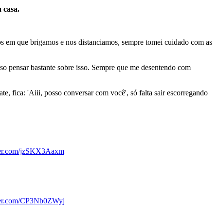
 casa.
tos em que brigamos e nos distanciamos, sempre tomei cuidado com as
ciso pensar bastante sobre isso. Sempre que me desentendo com
, fica: 'Aiii, posso conversar com você', só falta sair escorregando
tter.com/jzSKX3Aaxm
tter.com/CP3Nb0ZWyj