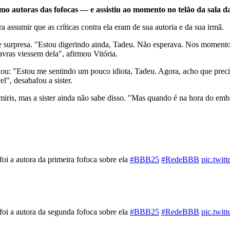
omo autoras das fofocas — e assistiu ao momento no telão da sala da
 assumir que as críticas contra ela eram de sua autoria e da sua irmã.
o e surpresa. "Estou digerindo ainda, Tadeu. Não esperava. Nos momen
avras viessem dela", afirmou Vitória.
inuou: "Estou me sentindo um pouco idiota, Tadeu. Agora, acho que pre
l", desabafou a sister.
ris, mas a sister ainda não sabe disso. "Mas quando é na hora do embate
foi a autora da primeira fofoca sobre ela
#BBB25
#RedeBBB
pic.twi
foi a autora da segunda fofoca sobre ela
#BBB25
#RedeBBB
pic.twi