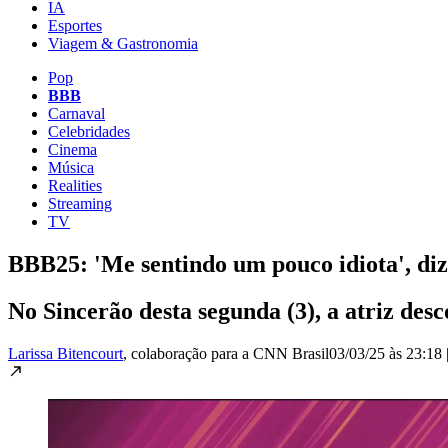
IA
Esportes
Viagem & Gastronomia
Pop
BBB
Carnaval
Celebridades
Cinema
Música
Realities
Streaming
TV
BBB25: 'Me sentindo um pouco idiota', diz 
No Sincerão desta segunda (3), a atriz desc
Larissa Bitencourt
, colaboração para a CNN Brasil
03/03/25 às 23:18