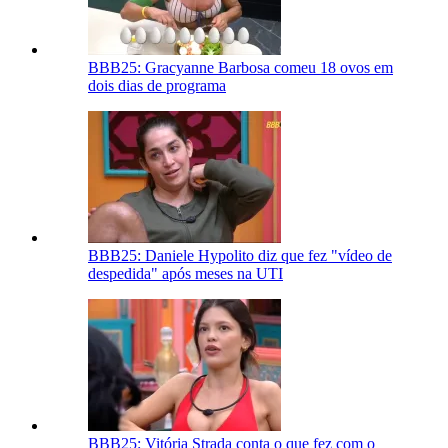
BBB25: Gracyanne Barbosa comeu 18 ovos em
dois dias de programa
BBB25: Daniele Hypolito diz que fez "vídeo de
despedida" após meses na UTI
BBB25: Vitória Strada conta o que fez com o