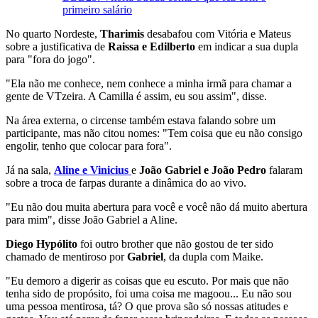
primeiro salário
No quarto Nordeste,
Tharimis
desabafou com Vitória e Mateus
sobre a justificativa de
Raissa e Edilberto
em indicar a sua dupla
para "fora do jogo".
"Ela não me conhece, nem conhece a minha irmã para chamar a
gente de VTzeira. A Camilla é assim, eu sou assim", disse.
Na área externa, o circense também estava falando sobre um
participante, mas não citou nomes: "Tem coisa que eu não consigo
engolir, tenho que colocar para fora".
Já na sala,
Aline e Vinicius
e
João Gabriel e João Pedro
falaram
sobre a troca de farpas durante a dinâmica do ao vivo.
"Eu não dou muita abertura para você e você não dá muito abertura
para mim", disse João Gabriel a Aline.
Diego Hypólito
foi outro brother que não gostou de ter sido
chamado de mentiroso por
Gabriel
, da dupla com Maike.
"Eu demoro a digerir as coisas que eu escuto. Por mais que não
tenha sido de propósito, foi uma coisa me magoou... Eu não sou
uma pessoa mentirosa, tá? O que prova são só nossas atitudes e