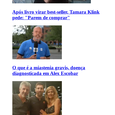
Após livro virar best-seller, Tamara Klink
pede: "Parem de comprar"
O que é a miastenia gravis, doença
diagnosticada em Alex Escobar