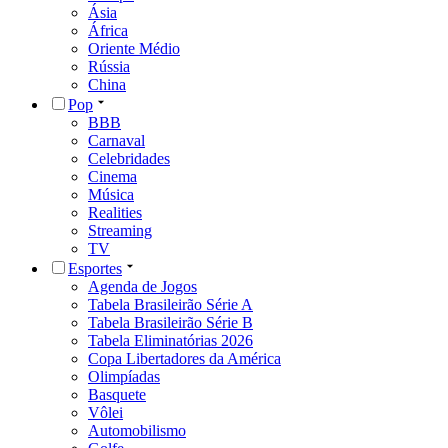
Ásia
África
Oriente Médio
Rússia
China
Pop
BBB
Carnaval
Celebridades
Cinema
Música
Realities
Streaming
TV
Esportes
Agenda de Jogos
Tabela Brasileirão Série A
Tabela Brasileirão Série B
Tabela Eliminatórias 2026
Copa Libertadores da América
Olimpíadas
Basquete
Vôlei
Automobilismo