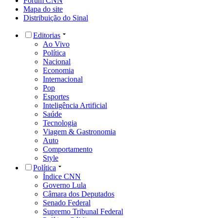
Fórum CNN
Mapa do site
Distribuição do Sinal
Editorias
Ao Vivo
Política
Nacional
Economia
Internacional
Pop
Esportes
Inteligência Artificial
Saúde
Tecnologia
Viagem & Gastronomia
Auto
Comportamento
Style
Política
Índice CNN
Governo Lula
Câmara dos Deputados
Senado Federal
Supremo Tribunal Federal