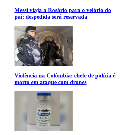
Messi viaja a Rosário para o velório do
pai; despedida será reservada
Violência na Colômbia: chefe de polícia é
morto em ataque com drones