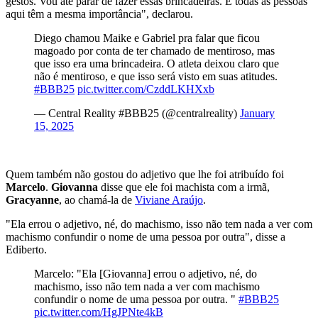
gestos. Vou até parar de fazer essas brincadeiras. E todas as pessoas
aqui têm a mesma importância", declarou.
Diego chamou Maike e Gabriel pra falar que ficou
magoado por conta de ter chamado de mentiroso, mas
que isso era uma brincadeira. O atleta deixou claro que
não é mentiroso, e que isso será visto em suas atitudes.
#BBB25
pic.twitter.com/CzddLKHXxb
— Central Reality #BBB25 (@centralreality)
January
15, 2025
Quem também não gostou do adjetivo que lhe foi atribuído foi
Marcelo
.
Giovanna
disse que ele foi machista com a irmã,
Gracyanne
, ao chamá-la de
Viviane Araújo
.
"Ela errou o adjetivo, né, do machismo, isso não tem nada a ver com
machismo confundir o nome de uma pessoa por outra", disse a
Ediberto.
Marcelo: "Ela [Giovanna] errou o adjetivo, né, do
machismo, isso não tem nada a ver com machismo
confundir o nome de uma pessoa por outra. "
#BBB25
pic.twitter.com/HgJPNte4kB