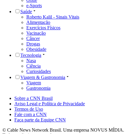
Golfe
e-Sports
Saúde
Roberto Kalil - Sinais Vitais
Alimentação
Exercícios Físicos
Vacinação
Câncer
Drogas
Obesidade
Tecnologia
Nasa
Ciência
Curiosidades
Viagem & Gastronomia
Viagem
Gastronomia
Sobre a CNN Brasil
Aviso Legal e Política de Privacidade
Termos de Uso
Fale com a CNN
Faça parte da Equipe CNN
© Cable News Network Brasil. Uma empresa NOVUS MÍDIA.