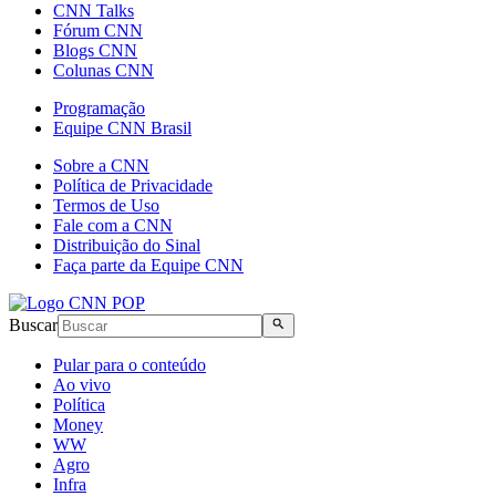
CNN Talks
Fórum CNN
Blogs CNN
Colunas CNN
Programação
Equipe CNN Brasil
Sobre a CNN
Política de Privacidade
Termos de Uso
Fale com a CNN
Distribuição do Sinal
Faça parte da Equipe CNN
Buscar
Pular para o conteúdo
Ao vivo
Política
Money
WW
Agro
Infra