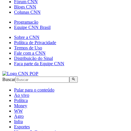
Fórum CNN
Blogs CNN
Colunas CNN
Programação
Equipe CNN Brasil
Sobre a CNN
Política de Privacidade
Termos de Uso
Fale com a CNN
Distribuição do Sinal
Faça parte da Equipe CNN
Buscar
Pular para o conteúdo
Ao vivo
Política
Money
WW
Agro
Infra
Esportes