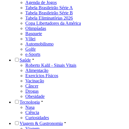
Agenda de Jogos
Tabela Brasileirão Série A
Tabela Brasileirão Série B
Tabela Eliminatórias 2026
Copa Libertadores da América
Olimpíadas
Basquete
Vôlei
Automobilismo
Golfe
e-Sports
Saúde
Roberto Kalil - Sinais Vitais
Alimentação
Exercícios Físicos
Vacinação
Câncer
Drogas
Obesidade
Tecnologia
Nasa
Ciência
Curiosidades
Viagem & Gastronomia
Viagem