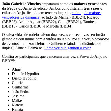
João Gabriel e Vinícius
empataram como os
maiores vencedores
da Prova do Anjo
da edição. Ambos conquistaram
três vezes o
colar do Anjo
, ficando em terceiro lugar no
ranking de maiores
vencedores da dinâmica
, ao lado de Michel (BBB24), Ricardo
(BBB23), Arthur Aguiar (BBB22), Caio (BBB21), Tamires
(BBB15), Carlos (BBB6) e Marcela (BBB4).
O salva-vidas de rodeio salvou duas vezes consecutivas seu irmão
gêmeo e ficou imune com a vitória do Anjo. Por sua vez, o promotor
de eventos imunizou Delma e Guilherme (ainda na dinâmica de
duplas), Aline e Delma na
última vez que ganhou o colar
.
Confira os participantes que venceram uma vez a Prova do Anjo no
BBB25:
Aline
Daniele Hypolito
Diego Hypolito
Gabriel
Guilherme
João Pedro
Joselma
Maike
Mateus
Renata