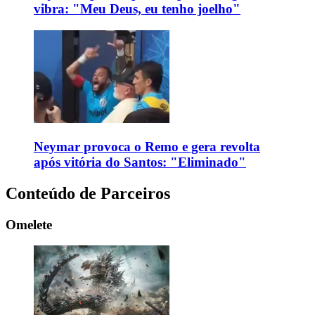
vibra: "Meu Deus, eu tenho joelho"
Neymar provoca o Remo e gera revolta
após vitória do Santos: "Eliminado"
Conteúdo de Parceiros
Omelete