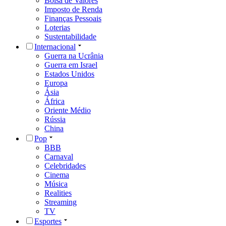
Bolsa de Valores
Imposto de Renda
Finanças Pessoais
Loterias
Sustentabilidade
Internacional
Guerra na Ucrânia
Guerra em Israel
Estados Unidos
Europa
Ásia
África
Oriente Médio
Rússia
China
Pop
BBB
Carnaval
Celebridades
Cinema
Música
Realities
Streaming
TV
Esportes