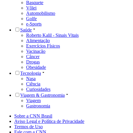
Basquete
Vôlei
Automobilismo
Golfe
e-Sports
Saúde
Roberto Kalil - Sinais Vitais
Alimentação
Exercícios Físicos
Vacinação
Câncer
Drogas
Obesidade
Tecnologia
Nasa
Ciência
Curiosidades
Viagem & Gastronomia
Viagem
Gastronomia
Sobre a CNN Brasil
Aviso Legal e Política de Privacidade
Termos de Uso
Fale com a CNN