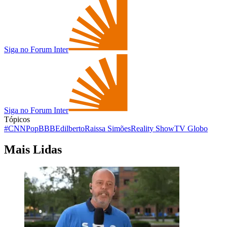
Siga no Forum Inter
Siga no Forum Inter
Tópicos
#CNNPop
BBB
Edilberto
Raissa Simões
Reality Show
TV Globo
Mais Lidas