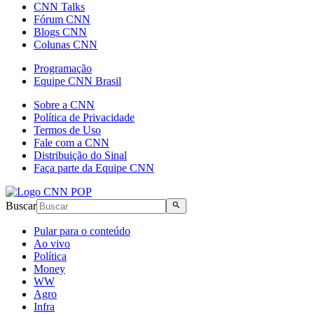
CNN Talks
Fórum CNN
Blogs CNN
Colunas CNN
Programação
Equipe CNN Brasil
Sobre a CNN
Política de Privacidade
Termos de Uso
Fale com a CNN
Distribuição do Sinal
Faça parte da Equipe CNN
Buscar
Pular para o conteúdo
Ao vivo
Política
Money
WW
Agro
Infra