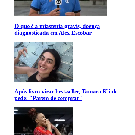
O que é a miastenia gravis, doença
diagnosticada em Alex Escobar
Após livro virar best-seller, Tamara Klink
pede: "Parem de comprar"