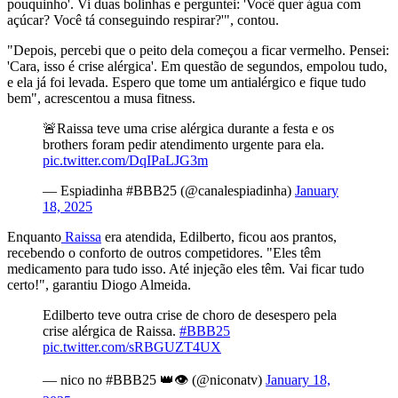
pouquinho'. Vi duas bolinhas e perguntei: 'Você quer água com
açúcar? Você tá conseguindo respirar?'", contou.
"Depois, percebi que o peito dela começou a ficar vermelho. Pensei:
'Cara, isso é crise alérgica'. Em questão de segundos, empolou tudo,
e ela já foi levada. Espero que tome um antialérgico e fique tudo
bem", acrescentou a musa fitness.
🚨Raissa teve uma crise alérgica durante a festa e os
brothers foram pedir atendimento urgente para ela.
pic.twitter.com/DqIPaLJG3m
— Espiadinha #BBB25 (@canalespiadinha)
January
18, 2025
Enquanto
Raissa
era atendida, Edilberto, ficou aos prantos,
recebendo o conforto de outros competidores. "Eles têm
medicamento para tudo isso. Até injeção eles têm. Vai ficar tudo
certo!", garantiu Diogo Almeida.
Edilberto teve outra crise de choro de desespero pela
crise alérgica de Raissa.
#BBB25
pic.twitter.com/sRBGUZT4UX
— nico no #BBB25 👑👁️ (@niconatv)
January 18,