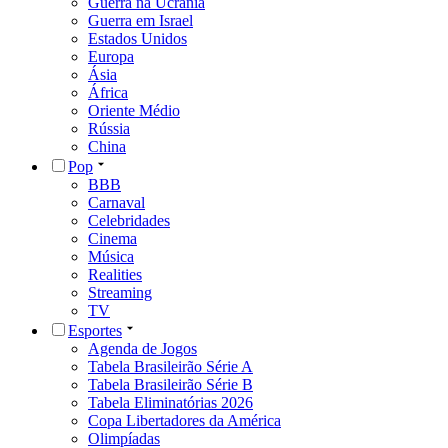
Guerra na Ucrânia
Guerra em Israel
Estados Unidos
Europa
Ásia
África
Oriente Médio
Rússia
China
Pop
BBB
Carnaval
Celebridades
Cinema
Música
Realities
Streaming
TV
Esportes
Agenda de Jogos
Tabela Brasileirão Série A
Tabela Brasileirão Série B
Tabela Eliminatórias 2026
Copa Libertadores da América
Olimpíadas