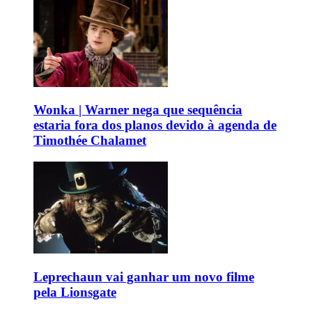
Wonka | Warner nega que sequência
estaria fora dos planos devido à agenda de
Timothée Chalamet
Leprechaun vai ganhar um novo filme
pela Lionsgate