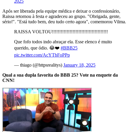
2025
Após ser liberada pela equipe médica e deixar o confessionário,
Raissa retornou à festa e agradeceu ao grupo. "Obrigada, gente,
sério!". "Está tudo bem, deu tudo certo agora", comemorou Vilma.
RAISSA VOLTOU!!!!!!!!!!!!!!!!!!!!!!!!!!!!!!!!!!!!!!
Que fofo todos indo abraçar ela. Esse elenco é muito
querido, que ódio. 😂❤️
#BBB25
pic.twitter.com/AcYTbFoPPp
— thiago (@httpsrealitys)
January 18, 2025
Qual a sua dupla favorita do BBB 25? Vote na enquete da
CNN!