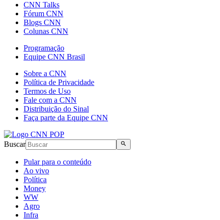
CNN Talks
Fórum CNN
Blogs CNN
Colunas CNN
Programação
Equipe CNN Brasil
Sobre a CNN
Política de Privacidade
Termos de Uso
Fale com a CNN
Distribuição do Sinal
Faça parte da Equipe CNN
Buscar
Pular para o conteúdo
Ao vivo
Política
Money
WW
Agro
Infra