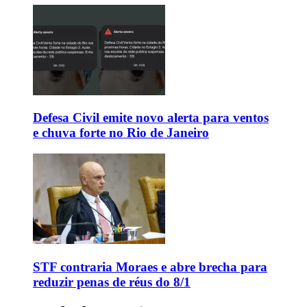
Defesa Civil emite novo alerta para ventos
e chuva forte no Rio de Janeiro
STF contraria Moraes e abre brecha para
reduzir penas de réus do 8/1