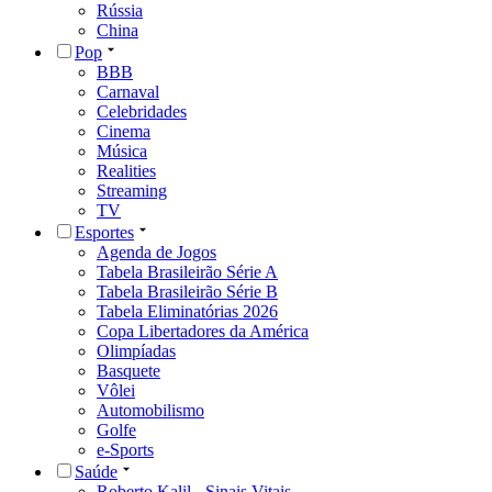
Rússia
China
Pop
BBB
Carnaval
Celebridades
Cinema
Música
Realities
Streaming
TV
Esportes
Agenda de Jogos
Tabela Brasileirão Série A
Tabela Brasileirão Série B
Tabela Eliminatórias 2026
Copa Libertadores da América
Olimpíadas
Basquete
Vôlei
Automobilismo
Golfe
e-Sports
Saúde
Roberto Kalil - Sinais Vitais