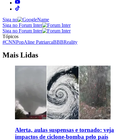
Siga no
Siga no Forum Inter
Siga no Forum Inter
Tópicos
#CNNPop
Aline Patriarca
BBB
Reality
Mais Lidas
Alerta, aulas suspensas e tornado: veja
impactos de ciclone-bomba pelo país