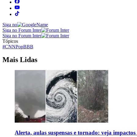
Siga no
Siga no Forum Inter
Siga no Forum Inter
Tópicos
#CNNPop
BBB
Mais Lidas
Alerta, aulas suspensas e tornado: veja impactos