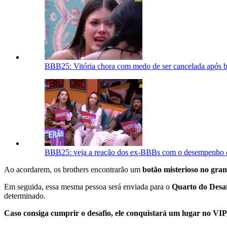
BBB25: Vitória chora com medo de ser cancelada após b
BBB25: veja a reação dos ex-BBBs com o desempenho d
Ao acordarem, os brothers encontrarão um
botão misterioso no gra
Em seguida, essa mesma pessoa será enviada para o
Quarto do Desa
determinado.
Caso consiga cumprir o desafio, ele conquistará um lugar no VIP