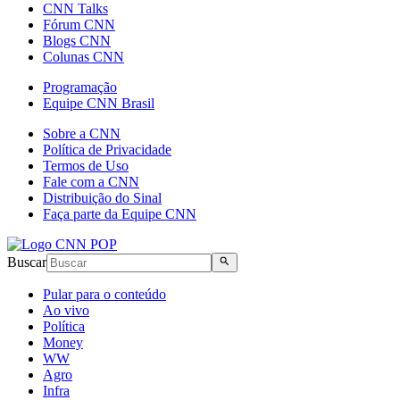
CNN Talks
Fórum CNN
Blogs CNN
Colunas CNN
Programação
Equipe CNN Brasil
Sobre a CNN
Política de Privacidade
Termos de Uso
Fale com a CNN
Distribuição do Sinal
Faça parte da Equipe CNN
Buscar
Pular para o conteúdo
Ao vivo
Política
Money
WW
Agro
Infra