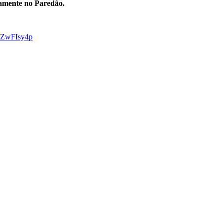
camente no Paredão.
s0ZwFIsy4p