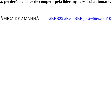
pa, perderá a chance de competir pela liderança e estará automati
NÂMICA DE AMANHÃ 🚨🚨
#BBB25
#RedeBBB
pic.twitter.com/