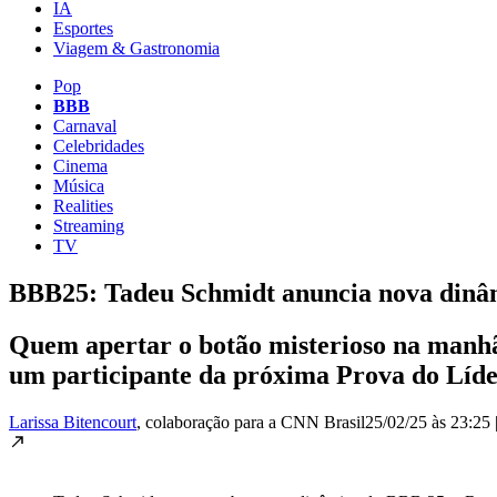
IA
Esportes
Viagem & Gastronomia
Pop
BBB
Carnaval
Celebridades
Cinema
Música
Realities
Streaming
TV
BBB25: Tadeu Schmidt anuncia nova dinâm
Quem apertar o botão misterioso na manhã 
um participante da próxima Prova do Líd
Larissa Bitencourt
, colaboração para a CNN Brasil
25/02/25 às 23:25