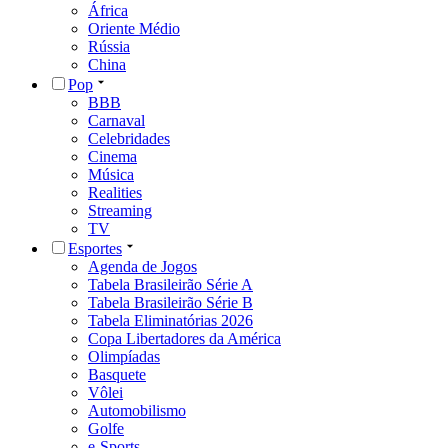
África
Oriente Médio
Rússia
China
Pop
BBB
Carnaval
Celebridades
Cinema
Música
Realities
Streaming
TV
Esportes
Agenda de Jogos
Tabela Brasileirão Série A
Tabela Brasileirão Série B
Tabela Eliminatórias 2026
Copa Libertadores da América
Olimpíadas
Basquete
Vôlei
Automobilismo
Golfe
e-Sports