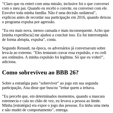
"Claro que eu entrei com uma missão, inclusive foi o que conversei
com o meu pai. Quando eu recebi o convite, eu conversei com ele.
Envolve toda minha família. Não é uma decisão unilateral",
explicou antes de recordar sua participação em 2016, quando deixou
o programa expulsa por agressão.
"Eu era mais nova, menos cansada e mais inconsequente. Acho que
[minha experiência] me ajudou a concluir isso. Eu fui interrompida
de forma abrupta, expulsa", conta.
Segundo Renault, na época, os adversários já conversavam sobre
leva-la ao extremo. "Eles tentaram cravar essa expulsão, e eu cedi
aos estímulos. A minha expulsão foi legítima. Só que eu voltei!",
adiciona.
Como sobreviveu ao BBB 26?
Sobre a estratégia para "sobreviver" ao jogo em sua segunda
participação, Ana disse que buscou "irritar quem a irritava.
"Eu percebi que, em determinados momentos, quando a mascara
estremecia e caía no chão de vez, eu levava a pessoa ao limite.
Minha [estratégia] era expor o jogo das pessoas. Eu tinha uma meta
e não mudei de comportamento", entrega.