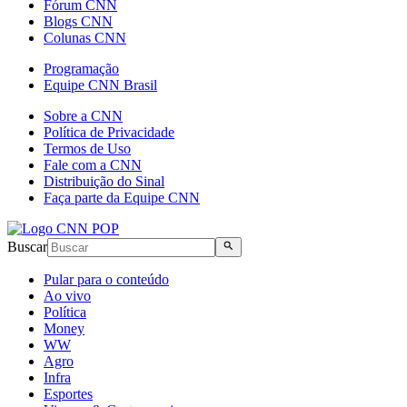
Fórum CNN
Blogs CNN
Colunas CNN
Programação
Equipe CNN Brasil
Sobre a CNN
Política de Privacidade
Termos de Uso
Fale com a CNN
Distribuição do Sinal
Faça parte da Equipe CNN
Buscar
Pular para o conteúdo
Ao vivo
Política
Money
WW
Agro
Infra
Esportes