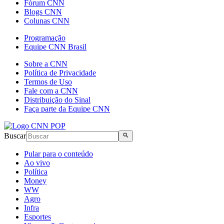
Fórum CNN
Blogs CNN
Colunas CNN
Programação
Equipe CNN Brasil
Sobre a CNN
Política de Privacidade
Termos de Uso
Fale com a CNN
Distribuição do Sinal
Faça parte da Equipe CNN
Buscar
Pular para o conteúdo
Ao vivo
Política
Money
WW
Agro
Infra
Esportes