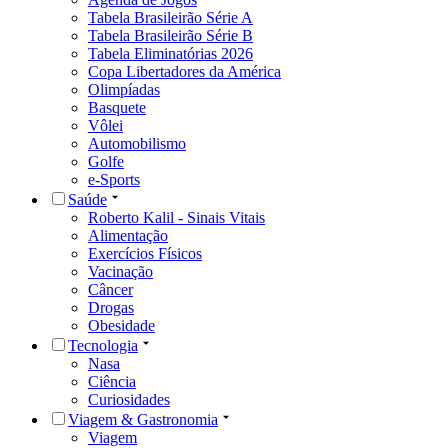
Tabela Brasileirão Série A
Tabela Brasileirão Série B
Tabela Eliminatórias 2026
Copa Libertadores da América
Olimpíadas
Basquete
Vôlei
Automobilismo
Golfe
e-Sports
Saúde
Roberto Kalil - Sinais Vitais
Alimentação
Exercícios Físicos
Vacinação
Câncer
Drogas
Obesidade
Tecnologia
Nasa
Ciência
Curiosidades
Viagem & Gastronomia
Viagem