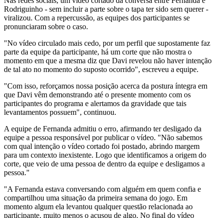
Nas redes sociais, um vídeo cortado da conversa entre Fernanda e
Rodriguinho - sem incluir a parte sobre o tapa ter sido sem querer -
viralizou. Com a repercussão, as equipes dos participantes se
pronunciaram sobre o caso.
"No vídeo circulado mais cedo, por um perfil que supostamente faz
parte da equipe da participante, há um corte que não mostra o
momento em que a mesma diz que Davi revelou não haver intenção
de tal ato no momento do suposto ocorrido", escreveu a equipe.
"Com isso, reforçamos nossa posição acerca da postura íntegra em
que Davi vêm demonstrando até o presente momento com os
participantes do programa e alertamos da gravidade que tais
levantamentos possuem", continuou.
A equipe de Fernanda admitiu o erro, afirmando ter desligado da
equipe a pessoa responsável por publicar o vídeo. "Não sabemos
com qual intenção o vídeo cortado foi postado, abrindo margem
para um contexto inexistente. Logo que identificamos a origem do
corte, que veio de uma pessoa de dentro da equipe e desligamos a
pessoa."
"A Fernanda estava conversando com alguém em quem confia e
compartilhou uma situação da primeira semana do jogo. Em
momento algum ela levantou qualquer questão relacionada ao
participante, muito menos o acusou de algo. No final do vídeo