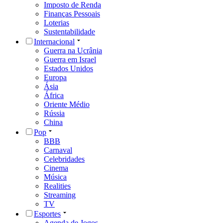
Imposto de Renda
Finanças Pessoais
Loterias
Sustentabilidade
Internacional
Guerra na Ucrânia
Guerra em Israel
Estados Unidos
Europa
Ásia
África
Oriente Médio
Rússia
China
Pop
BBB
Carnaval
Celebridades
Cinema
Música
Realities
Streaming
TV
Esportes
Agenda de Jogos