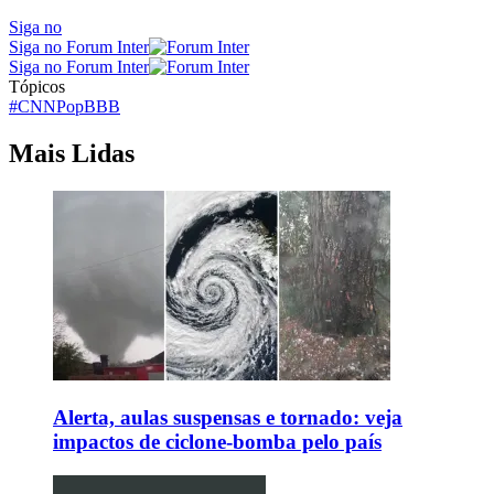
Siga no
Siga no Forum Inter
Siga no Forum Inter
Tópicos
#CNNPop
BBB
Mais Lidas
Alerta, aulas suspensas e tornado: veja
impactos de ciclone-bomba pelo país