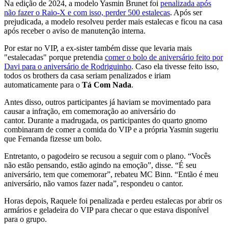
Na edição de 2024, a modelo Yasmin Brunet foi
penalizada após
não fazer o Raio-X e com isso, perder 500 estalecas
. Após ser
prejudicada, a modelo resolveu perder mais estalecas e ficou na casa
após receber o aviso de manutenção interna.
Por estar no VIP, a ex-sister também disse que levaria mais
"estalecadas" porque pretendia
comer o bolo de aniversário feito por
Davi para o aniversário de Rodriguinho
. Caso ela tivesse feito isso,
todos os brothers da casa seriam penalizados e iriam
automaticamente para o
Tá Com Nada
.
Antes disso, outros participantes já haviam se movimentado para
causar a infração, em comemoração ao aniversário do
cantor. Durante a madrugada, os participantes do quarto gnomo
combinaram de comer a comida do VIP e a própria Yasmin sugeriu
que Fernanda fizesse um bolo.
Entretanto, o pagodeiro se recusou a seguir com o plano. “Vocês
não estão pensando, estão agindo na emoção”, disse. “É seu
aniversário, tem que comemorar”, rebateu MC Binn. “Então é meu
aniversário, não vamos fazer nada”, respondeu o cantor.
Horas depois, Raquele foi penalizada e perdeu estalecas por abrir os
armários e geladeira do VIP para checar o que estava disponível
para o grupo.