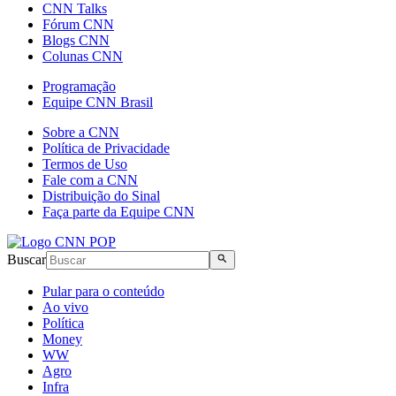
CNN Talks
Fórum CNN
Blogs CNN
Colunas CNN
Programação
Equipe CNN Brasil
Sobre a CNN
Política de Privacidade
Termos de Uso
Fale com a CNN
Distribuição do Sinal
Faça parte da Equipe CNN
Buscar
Pular para o conteúdo
Ao vivo
Política
Money
WW
Agro
Infra