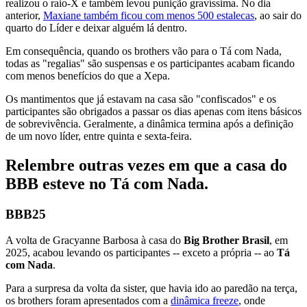
realizou o raio-X e também levou punição gravíssima. No dia
anterior,
Maxiane também ficou com menos 500 estalecas
, ao sair do
quarto do Líder e deixar alguém lá dentro.
Em consequência, quando os brothers vão para o Tá com Nada,
todas as "regalias" são suspensas e os participantes acabam ficando
com menos benefícios do que a Xepa.
Os mantimentos que já estavam na casa são "confiscados" e os
participantes são obrigados a passar os dias apenas com itens básicos
de sobrevivência. Geralmente, a dinâmica termina após a definição
de um novo líder, entre quinta e sexta-feira.
Relembre outras vezes em que a casa do
BBB esteve no Tá com Nada.
BBB25
A volta de Gracyanne Barbosa à casa do
Big Brother Brasil
, em
2025, acabou levando os participantes -- exceto a própria -- ao
Tá
com Nada
.
Para a surpresa da volta da sister, que havia ido ao paredão na terça,
os brothers foram apresentados com a
dinâmica freeze
, onde