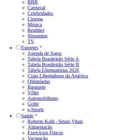
BBB
Carnaval
Celebridades
Cinema
Música
Realities
Streaming
TV
Esportes
Agenda de Jogos
Tabela Brasileirão Série A
Tabela Brasileirão Série B
Tabela Eliminatórias 2026
Copa Libertadores da América
Olimpíadas
Basquete
Vôlei
Automobilismo
Golfe
e-Sports
Saúde
Roberto Kalil - Sinais Vitais
Alimentação
Exercícios Físicos
Vacinação