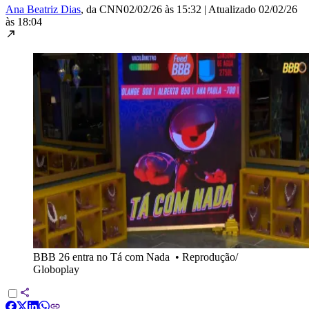
Ana Beatriz Dias
, da CNN
02/02/26 às 15:32
|
Atualizado
02/02/26
às 18:04
BBB 26 entra no Tá com Nada
•
Reprodução/
Globoplay